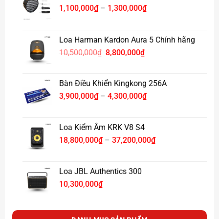
Khoảng
1,100,000
₫
–
1,300,000
₫
giá:
từ
1,100,000₫
Loa Harman Kardon Aura 5 Chính hãng
đến
Giá
Giá
10,500,000
₫
8,800,000
₫
1,300,000₫
gốc
hiện
là:
tại
10,500,000₫.
là:
Bàn Điều Khiển Kingkong 256A
8,800,000₫.
Khoảng
3,900,000
₫
–
4,300,000
₫
giá:
từ
3,900,000₫
Loa Kiểm Âm KRK V8 S4
đến
Khoảng
18,800,000
₫
–
37,200,000
₫
4,300,000₫
giá:
từ
18,800,000₫
Loa JBL Authentics 300
đến
10,300,000
₫
37,200,000₫