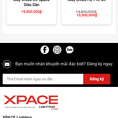
Siêu Gần
19,900,000
₫
14,800,000
₫
Giá
Giá
10,500,000
₫
gốc
hiện
là:
tại
00₫
14,800,000₫.
là:
10,500,000₫
000₫
Bạn muốn nhận khuyến mãi đặc biệt? Đăng ký ngay.
XPACE Lighting