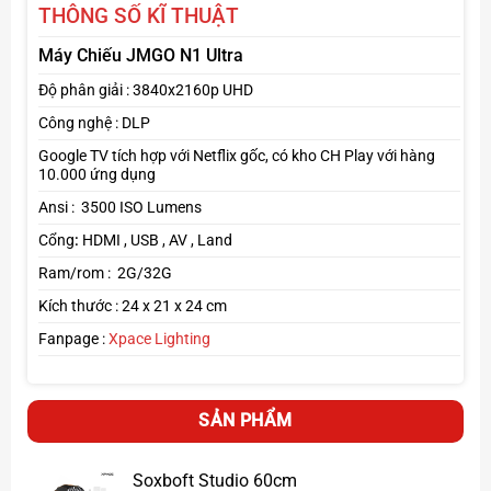
THÔNG SỐ KĨ THUẬT
Máy Chiếu JMGO N1 Ultra
Độ phân giải : 3840x2160p UHD
Âm thanh chất lượng cao
Công nghệ : DLP
Loa stereo
45W
được tinh chỉnh bởi
Dynaudio
, đạt
Google TV tích hợp với Netflix gốc, có kho CH Play với hàng
chuẩn Dolby Audio và DTS.
10.000 ứng dụng
Trải nghiệm âm thanh vòm mạnh mẽ, sống động.
Ansi : 3500 ISO Lumens
Click tại đây
Cổng
:
HDMI , USB , AV , Land
Xem thêm máy chiếu
Fanpage :
Xpace Lighting
Ram/rom : 2G/32G
Kích thước : 24 x 21 x 24 cm
Fanpage :
Xpace Lighting
SẢN PHẨM
Soxboft Studio 60cm