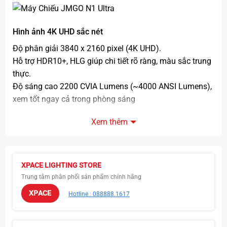
Hình ảnh 4K UHD sắc nét
Độ phân giải 3840 x 2160 pixel (4K UHD).
Hỗ trợ HDR10+, HLG giúp chi tiết rõ ràng, màu sắc trung
thực.
Độ sáng cao 2200 CVIA Lumens (~4000 ANSI Lumens),
xem tốt ngay cả trong phòng sáng
Xem thêm
Hệ điều hành thông minh
Tích hợp Android TV 11: Netflix, YouTube, Disney+,
XPACE LIGHTING STORE
Prime Video.
Trung tâm phân phối sản phẩm chính hãng
Hỗ trợ Chromecast, Google Assistant, điều khiển giọng
XPACE
Hotline : 088888.1617
nói.
Kết nối Wi-Fi 6, Bluetooth 5.0, HDMI 2.1, USB, hỗ trợ
gaming và giải trí đa thiết bị.