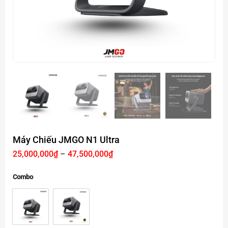
Máy Chiếu JMGO N1 Ultra
Khoảng
25,000,000
₫
–
47,500,000
₫
giá:
từ
25,000,000₫
Combo
đến
47,500,000₫