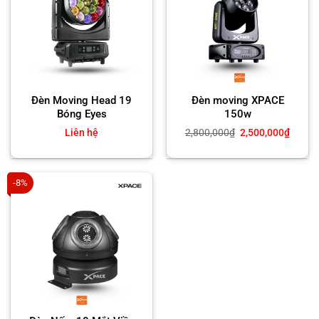
Đèn Moving Head 19
Đèn moving XPACE
Bóng Eyes
150w
Giá
Giá
Liên hệ
2,800,000
₫
2,500,000
₫
gốc
hiện
là:
tại
2,800,000₫.
là:
2,500,
-8%