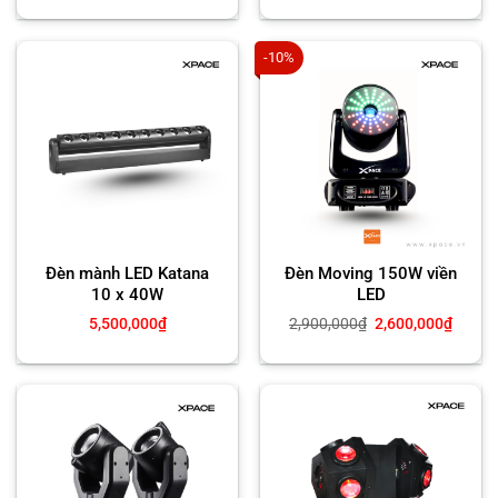
-10%
Đèn mành LED Katana
Đèn Moving 150W viền
10 x 40W
LED
Giá
Giá
5,500,000
₫
2,900,000
₫
2,600,000
₫
gốc
hiện
là:
tại
2,900,000₫.
là:
2,600,