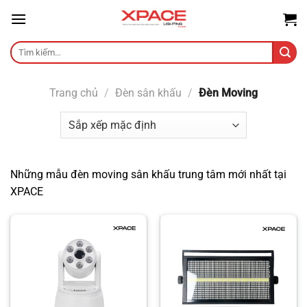
Skip
to
content
Tìm
kiếm:
Trang chủ
/
Đèn sân khấu
/
Đèn Moving
Những mẫu đèn moving sân khấu trung tâm mới nhất tại
XPACE