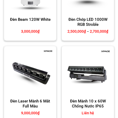
Đèn Beam 120W White
Đèn Chớp LED 1000W
RGB Stroble
Khoả
3,000,000
₫
2,500,000
₫
–
2,700,000
₫
giá:
từ
2,500
đến
2,700
Đèn Laser Mành 6 Mắt
Đèn Mành 10 x 60W
Full Màu
Chống Nước IP65
9,000,000
₫
Liên hệ