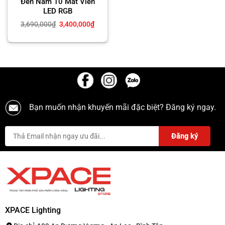
Đèn Nấm 10 Mắt Viền
LED RGB
Giá
Giá
3,690,000
₫
3,400,000
₫
gốc
hiện
là:
tại
3,690,000₫.
là:
3,400,000₫.
Bạn muốn nhận khuyến mãi đặc biệt? Đăng ký ngay.
XPACE Lighting