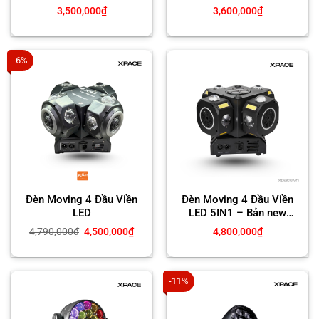
3,500,000
₫
3,600,000
₫
-6%
Đèn Moving 4 Đầu Viền
Đèn Moving 4 Đầu Viền
LED
LED 5IN1 – Bản new
2026
Giá
Giá
4,790,000
₫
4,500,000
₫
4,800,000
₫
gốc
hiện
là:
tại
4,790,000₫.
là:
4,500,000₫.
-11%