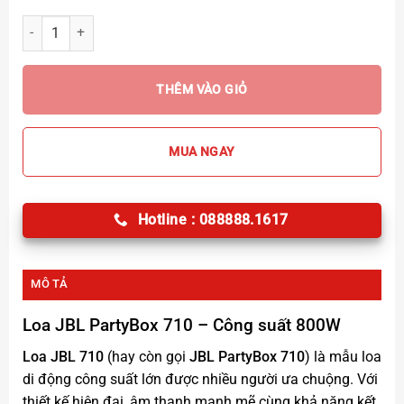
Loa JBL Partybox 710 - Chính hãng số lượng
THÊM VÀO GIỎ
MUA NGAY
Hotline : 088888.1617
MÔ TẢ
Loa JBL PartyBox 710
– Công suất 800W
Loa JBL 710
(hay còn gọi
JBL PartyBox 710
) là mẫu loa
di động công suất lớn được nhiều người ưa chuộng. Với
thiết kế hiện đại, âm thanh mạnh mẽ cùng khả năng kết