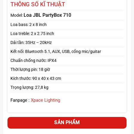
karaoke hoặc chơi nhạc cụ.
THÔNG SỐ KĨ THUẬT
Tích hợp
EQ chỉnh âm trực tiếp
trên loa.
Loa JBL PartyBox 710
Model:
Chống nước chuẩn IPX4
– an toàn khi dùng ngoài trời,
hồ bơi.
Loa bass: 2 x 8 inch
Thiết kế
tay kéo & bánh xe
– dễ dàng di chuyển.
Loa treble: 2 x 2.75 inch
Dải tần: 35Hz – 20kHz
Kết nối: Bluetooth 5.1, AUX, USB, cổng mic/guitar
Chuẩn chống nước: IPX4
Thời lượng pin: 18 giờ
Kích thước: 90 x 40 x 43 cm
Trọng lượng: 27,8 kg
Fanpage :
Xpace Lighting
SẢN PHẨM