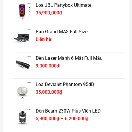
Loa JBL Partybox Ultimate
35,900,000
₫
Bàn Grand MA3 Full Size
Thiết kế di động, bền bỉ
Liên hệ
Loa có thiết kế chắc chắn, khả năng chống va đập và
chống nước chuẩn
IPX4
, đi kèm tay kéo và bánh xe,
Đèn Laser Mành 6 Mắt Full Màu
giúp dễ dàng di chuyển trong mọi không gian.
9,000,000
₫
Xem thêm các dòng
Loa bluetooth
khác
Click tại đây
Page :
Xpace Lighting
Loa Devialet Phantom 95dB
35,000,000
₫
Đèn Beam 230W Plus Viền LED
Khoảng
5,900,000
₫
–
6,200,000
₫
giá:
từ