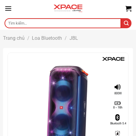
Skip
to
content
Tìm
kiếm:
Trang chủ
/
Loa Bluetooth
/
JBL