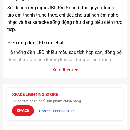
Sử dụng công nghệ JBL Pro Sound độc quyền, loa tái
tạo âm thanh trung thực, chi tiết, cho trải nghiệm nghe
nhạc và hát karaoke sống động như đang biểu diễn trực
tiếp.
Hiệu ứng đèn LED cực chất
Hệ thống
đèn LED nhiều màu sắc
tích hợp sẵn, đồng bộ
theo nhạc, tạo nên không khí sôi động và ấn tượng
trong mọi bữa tiệc
Xem thêm
XPACE LIGHTING STORE
Trung tâm phân phối sản phẩm chính hãng
Kết nối & tính năng tiện ích
XPACE
Hotline : 088888.1617
Hỗ trợ
Bluetooth 5.1
cho kết nối nhanh và ổn định.
Có
cổng USB, AUX, Mic & Guitar
– thoải mái hát