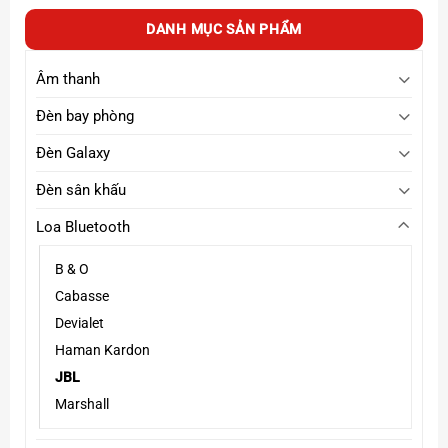
5,900,000₫
DANH MỤC SẢN PHẨM
đến
6,200,000₫
Âm thanh
Đèn bay phòng
Đèn Galaxy
Đèn sân khấu
Loa Bluetooth
B & O
Cabasse
Devialet
Haman Kardon
JBL
Marshall