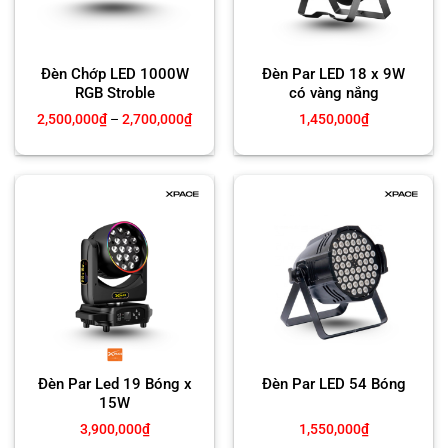
Đèn Chớp LED 1000W
Đèn Par LED 18 x 9W
RGB Stroble
có vàng nắng
Khoảng
2,500,000
₫
–
2,700,000
₫
1,450,000
₫
giá:
từ
2,500,000₫
đến
2,700,000₫
Đèn Par Led 19 Bóng x
Đèn Par LED 54 Bóng
15W
3,900,000
₫
1,550,000
₫