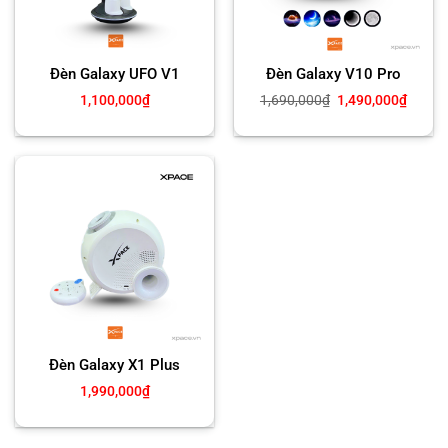
Đèn Galaxy UFO V1
Đèn Galaxy V10 Pro
Giá
Giá
1,100,000
₫
1,690,000
₫
1,490,000
₫
gốc
hiện
là:
tại
1,690,000₫.
là:
1,490,
Đèn Galaxy X1 Plus
1,990,000
₫