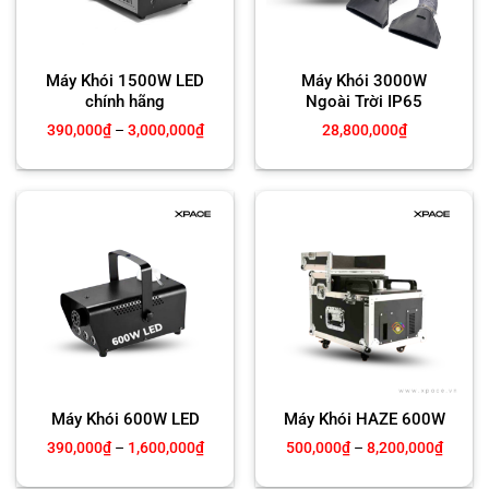
Máy Khói 1500W LED
Máy Khói 3000W
chính hãng
Ngoài Trời IP65
Khoảng
390,000
₫
–
3,000,000
₫
28,800,000
₫
giá:
từ
390,000₫
đến
3,000,000₫
Máy Khói 600W LED
Máy Khói HAZE 600W
Khoảng
Khoản
390,000
₫
–
1,600,000
₫
500,000
₫
–
8,200,000
₫
giá:
giá:
từ
từ
390,000₫
500,0