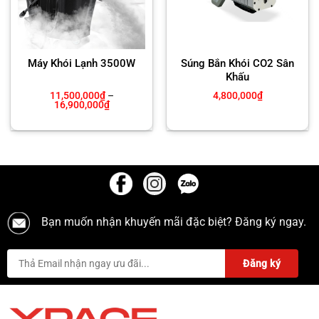
Máy Khói Lạnh 3500W
Súng Bắn Khói CO2 Sân
Khấu
11,500,000
₫
–
4,800,000
₫
Khoảng
16,900,000
₫
giá:
từ
11,500,000₫
đến
16,900,000₫
Bạn muốn nhận khuyến mãi đặc biệt? Đăng ký ngay.