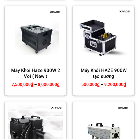
đến
đến
1,600,000₫
8,200,
Máy Khói Haze 900W 2
Máy Khói HAZE 900W
Vòi ( New )
tạo sương
Khoảng
Khoản
7,500,000
₫
–
8,000,000
₫
500,000
₫
–
9,200,000
₫
giá:
giá:
từ
từ
7,500,000₫
500,0
đến
đến
8,000,000₫
9,200,