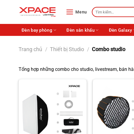
Skip
Tìm
to
Menu
kiếm:
content
Đèn bay phòng
Đèn sân khấu
Đèn Galaxy
Trang chủ
/
Thiết bị Studio
/
Combo studio
Tổng hợp những combo cho studio, livestream, bán hà