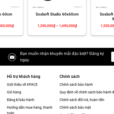
io 60cm
Soxboft Studio 60x60cm
Soxboft 
Khoảng
Khoảng
300,000
₫
1,290,000
₫
–
1,690,000
₫
1,200,0
giá:
giá:
từ
từ
1,100,000₫
1,290,000₫
đến
đến
1,300,000₫
1,690,000₫
Bạn muốn nhận khuyến mãi đặc biệt? Đăng ký
ngay.
Hỗ trợ khách hàng
Chính sách
Giới thiệu về XPACE
Chính sách bảo hành
Giỏ hàng
Quy định về chính sách bảo hành đ
Đăng kí bảo hành
Chính sách đổi trả, hoàn tiền
Hướng dẫn mua hàng, thanh
Chính sách bảo mật
toán