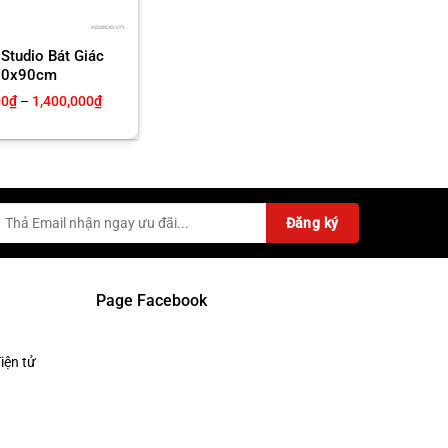
Studio Bát Giác
90x90cm
Khoảng
00
₫
–
1,400,000
₫
giá:
từ
1,200,000₫
đến
1,400,000₫
Page Facebook
iện tử