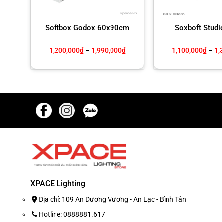
Softbox Godox 60x90cm
Soxboft Stud
Khoảng
1,200,000
₫
–
1,990,000
₫
1,100,000
₫
–
1,
giá:
từ
1,200,000₫
đến
1,990,000₫
XPACE Lighting
Địa chỉ: 109 An Dương Vương - An Lạc - Bình Tân
Hotline: 0888881.617