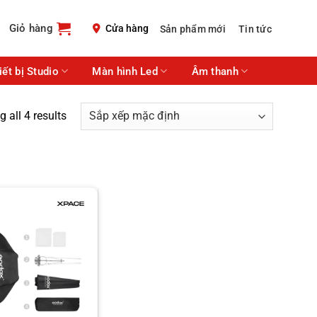
Giỏ hàng
Cửa hàng
Sản phẩm mới
Tin tức
iết bị Studio
Màn hình Led
Âm thanh
 all 4 results