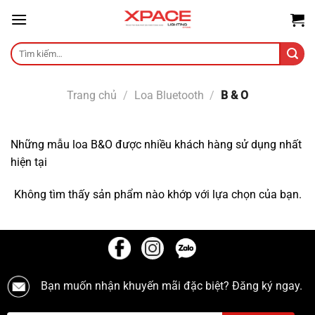
Skip
to
content
Tìm
kiếm:
Trang chủ
/
Loa Bluetooth
/
B & O
Những mẫu loa B&O được nhiều khách hàng sử dụng nhất
hiện tại
Không tìm thấy sản phẩm nào khớp với lựa chọn của bạn.
Bạn muốn nhận khuyến mãi đặc biệt? Đăng ký ngay.