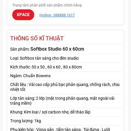
chắc chắn, tuổi thọ lâu dài.
Trung tâm phân phối sản phẩm chính hãng
XPACE
Hotline : 088888.1617
THÔNG SỐ KĨ THUẬT
Softbox Studio 60 x 60cm
Sản phẩm:
Loại: Softbox tản sáng cho đèn studio
Kích thước: 50 x 50 , 60 x 60 , 80 x 80cm
Ngàm: Chuẩn Bowens
Chất liệu : Vải cao cấp phủ bạc phản quang, chống rách, chịu
nhiệt tốt
Lớp tản sáng: 2 lớp (mặt trong phản quang, mặt ngoài vải
trắng mềm)
Khung: Kim loại / sợi carbon nhẹ, dễ tháo lắp
Trọng lượng: 1kg
Phụ kiện hộp : Vòng gắn , tấm tản sáng , Túi đựng , Lưới