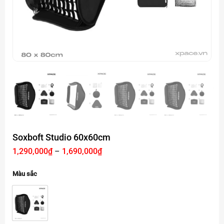
Soxboft Studio 60x60cm
Khoảng
1,290,000
₫
–
1,690,000
₫
giá:
từ
1,290,000₫
Màu sắc
đến
1,690,000₫