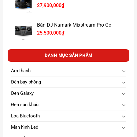
27,900,000
₫
Bàn DJ Numark Mixstream Pro Go
25,500,000
₫
DANH MỤC SẢN PHẨM
Âm thanh
Xem thêm thiết bị Studio khác
C
lick tại đây
Page :
Xpace Lighting
Đèn bay phòng
Đèn Galaxy
Đèn sân khấu
Loa Bluetooth
Màn hình Led