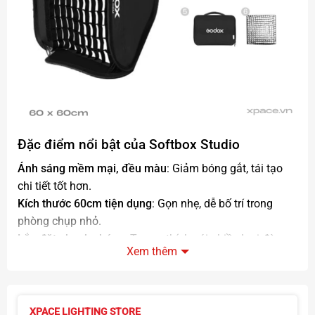
Đặc điểm nổi bật của Softbox Studio
Ánh sáng mềm mại, đều màu
: Giảm bóng gắt, tái tạo
chi tiết tốt hơn.
Kích thước 60cm tiện dụng
: Gọn nhẹ, dễ bố trí trong
phòng chụp nhỏ.
Lắp đặt nhanh chóng
: Tương thích với nhiều loại đèn
Xem thêm
studio qua ngàm chuẩn Bowens.
Ứng dụng đa dạng
: Chụp chân dung, lookbook, sản
phẩm, quay video, livestream.
Thiết kế bền bỉ
: Vải tản sáng chất lượng cao, khung
XPACE LIGHTING STORE