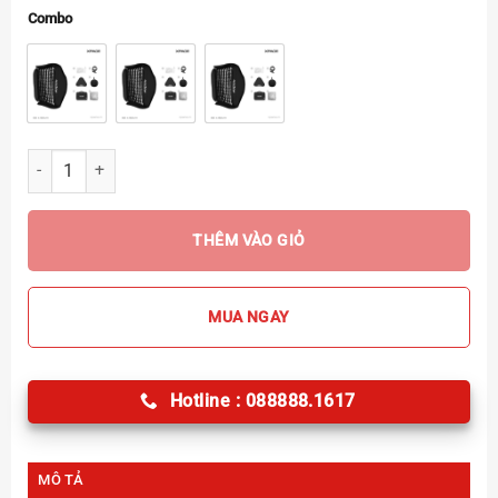
Combo
Soxboft Studio 60x60cm số lượng
THÊM VÀO GIỎ
MUA NGAY
Hotline : 088888.1617
MÔ TẢ