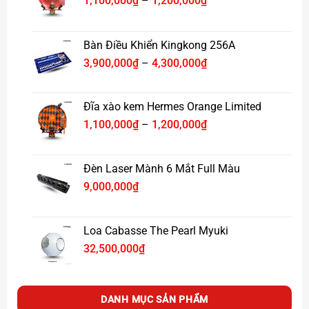
1,100,000
₫
–
1,200,000
₫
Fanpage :
Xpace Lighting
giá:
từ
1,100,000₫
Bàn Điều Khiển Kingkong 256A
đến
Khoảng
3,900,000
₫
–
4,300,000
₫
1,200,000₫
giá:
từ
3,900,000₫
Đĩa xào kem Hermes Orange Limited
đến
Khoảng
1,100,000
₫
–
1,200,000
₫
4,300,000₫
giá:
từ
1,100,000₫
Đèn Laser Mành 6 Mắt Full Màu
đến
9,000,000
₫
1,200,000₫
Loa Cabasse The Pearl Myuki
32,500,000
₫
DANH MỤC SẢN PHẨM