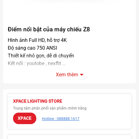
Điểm nổi bật của
máy chiếu Z8
Hình ảnh Full HD, hỗ trợ 4K
Độ sáng cao 750 ANSI
Thiết kế nhỏ gọn, dễ di chuyển
Kết nối : youtobe , nexflit …
Âm thanh chất lượng cao tích hợp loa trên máy
Xem thêm
Hỗ trợ cổng: HDMI, USB, Bluetooth , AV , Land, Wifi
XPACE LIGHTING STORE
Trung tâm phân phối sản phẩm chính hãng
XPACE
Hotline : 088888.1617