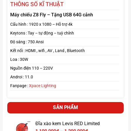
THÔNG SỐ KĨ THUẬT
Máy chiếu Z8 Fly – Tặng USB 64G cảnh
Cấu hình : 1920 x 1080 – Hỗ trợ 4k
Keytons : Tay – tự động – tuỳ chỉnh
Độ sáng : 750 Ansi
Kết nối : HDMI , wifi , AV , Land , Bluetooth
Loa : 30W
Nguồn điện 110 – 220V
Androi : 11.0
Kết nối thông minh, đa dạng
Fanpage :
Xpace Lighting
Tích hợp hệ điều hành thông minh, kho ứng dụng giải trí
phong phú.
Cổng kết nối đầy đủ:
HDMI, USB, Audio Out, Bluetooth,
SẢN PHẨM
Wi-Fi
.
Đĩa xào kem Levis RED Limited
Click tại đây
Xem thêm máy chiếu
Khoảng