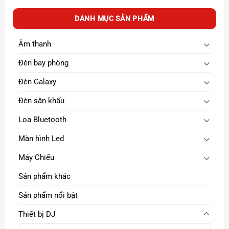
DANH MỤC SẢN PHẨM
Âm thanh
Đèn bay phòng
Đèn Galaxy
Đèn sân khấu
Loa Bluetooth
Màn hình Led
Máy Chiếu
Công nghệ & tính năng nổi bật
Sản phẩm khác
3 đường tiếng (3-Way Monitor):
Woofer 10”,
Sản phẩm nổi bật
Midrange 4.5”, Tweeter 1” – cho dải âm thanh đầy
đủ, cân bằng và cực kỳ chi tiết.
Thiết bị DJ