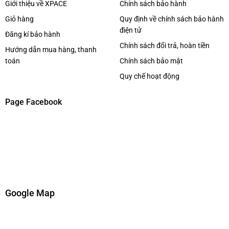
Giới thiệu về XPACE
Chính sách bảo hành
Giỏ hàng
Quy định về chính sách bảo hành
điện tử
Đăng kí bảo hành
Chính sách đổi trả, hoàn tiền
Hướng dẫn mua hàng, thanh
toán
Chính sách bảo mật
Kết nối đa dạng
Quy chế hoạt động
Cổng
XLR và TRS
tương thích với nhiều thiết bị phòng
Page Facebook
thu chuyên nghiệp.
Hoạt động ổn định, giảm nhiễu tín hiệu hiệu quả.
Xem thêm bàn DJ, thiết bị DJ
Click tại đây
Page :
Xpace Lighting
Google Map