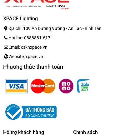
Thích hợp với không gian studio vừa và lớn nhờ công
suất mạnh mẽ, dải trầm sâu.
XPACE Lighting
Địa chỉ: 109 An Dương Vương - An Lạc - Bình Tân
Hotline: 0888881.617
Email: cskhxpace.vn
Website: xpace.vn
Phương thức thanh toán
Hỗ trợ khách hàng
Chính sách