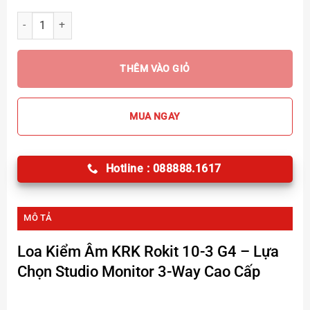
Loa Kiểm Âm KRK Rokit 10-3 G4 số lượng
THÊM VÀO GIỎ
MUA NGAY
Hotline : 088888.1617
MÔ TẢ
Loa Kiểm Âm KRK Rokit 10-3 G4
– Lựa
Chọn Studio Monitor 3-Way Cao Cấp