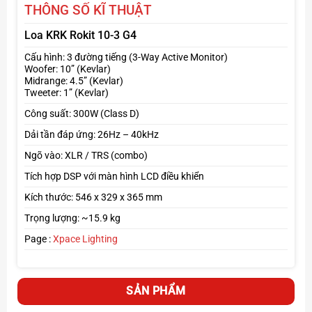
THÔNG SỐ KĨ THUẬT
Loa KRK Rokit 10-3 G4
Cấu hình: 3 đường tiếng (3-Way Active Monitor)
Woofer: 10” (Kevlar)
Midrange: 4.5” (Kevlar)
Tweeter: 1” (Kevlar)
Công suất: 300W (Class D)
Dải tần đáp ứng: 26Hz – 40kHz
Ngõ vào: XLR / TRS (combo)
Tích hợp DSP với màn hình LCD điều khiển
Kích thước: 546 x 329 x 365 mm
Trọng lượng: ~15.9 kg
Page :
Xpace Lighting
Loa Kiểm Âm KRK Rokit 10-3 G4
SẢN PHẨM
Thiết kế hiện đại – Thùng loa tối ưu âm học