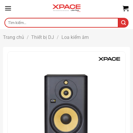
Skip
to
content
Tìm
kiếm:
Trang chủ
/
Thiết bị DJ
/
Loa kiểm âm