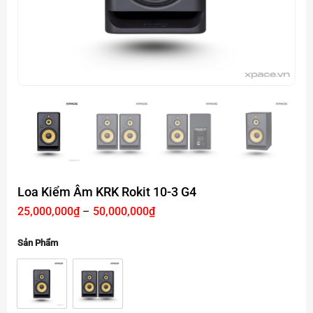
Loa Kiểm Âm KRK Rokit 10-3 G4
Khoảng
25,000,000
₫
–
50,000,000
₫
giá:
từ
25,000,000₫
Sản Phẩm
đến
50,000,000₫