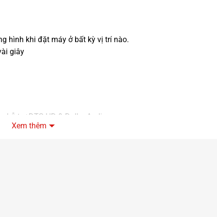
 hình khi đặt máy ở bất kỳ vị trí nào.
ài giây
n, hỗ trợ DTS-HD & Dolby Audio.
Xem thêm
 cần loa rời