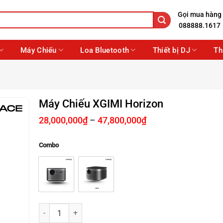
Gọi mua hàng
088888.1617
Máy Chiếu
Loa Bluetooth
Thiết bị DJ
Th
Máy Chiếu XGIMI Horizon
Khoảng
28,000,000
₫
–
47,800,000
₫
giá:
từ
Combo
28,000,000₫
đến
47,800,000₫
Máy Chiếu XGIMI Horizon số lượng