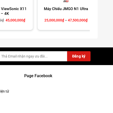
 ViewSonic X11
Máy Chiếu JMGO N1 Ultra
Máy
– 4K
Giá
Giá
Khoảng
0
₫
45,000,000
₫
25,000,000
₫
–
47,500,000
₫
gốc
hiện
giá:
là:
tại
từ
49,000,000₫.
là:
25,000,000₫
45,000,000₫.
đến
47,500,000₫
Page Facebook
iện tử