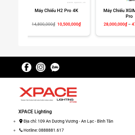
 Cảnh
Máy Chiếu H2 Pro 4K
Máy Chiếu XGI
Pro
Khoảng
Giá
Giá
00
₫
14,800,000
₫
10,500,000
₫
28,000,000
₫
–
4
giá:
gốc
hiện
từ
là:
tại
1,000,000₫
14,800,000₫.
là:
đến
10,500,000₫.
1,800,000₫
XPACE Lighting
Địa chỉ: 109 An Dương Vương - An Lạc - Bình Tân
Hotline: 0888881.617