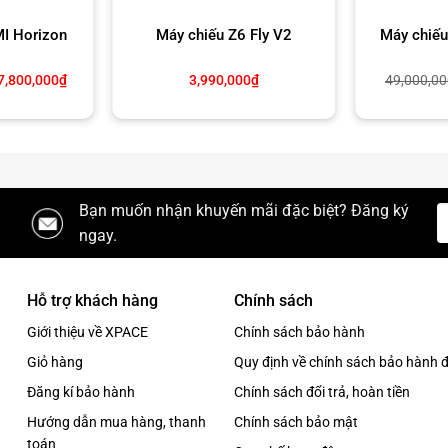
MI Horizon
Máy chiếu Z6 Fly V2
Máy chiếu
Khoảng
7,800,000
₫
3,990,000
₫
49,000,00
giá:
từ
28,000,000₫
đến
47,800,000₫
Bạn muốn nhận khuyến mãi đặc biệt? Đăng ký
ngay.
Hỗ trợ khách hàng
Chính sách
Giới thiệu về XPACE
Chính sách bảo hành
Giỏ hàng
Quy định về chính sách bảo hành đ
Đăng kí bảo hành
Chính sách đổi trả, hoàn tiền
Hướng dẫn mua hàng, thanh
Chính sách bảo mật
toán