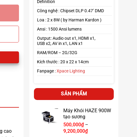
Definition
Công nghệ : Chipset DLP 0.47’ DMD
Loa : 2 x 8W ( by Harman Kardon )
Ansi : 1500 Ansi lumens
Output
:
Audio out x1, HDMI x1,
USB x2, AV in x1, LAN x1
RAM/ROM – 2G/32G
Kích thước : 20 x 22 x 14cm
Fanpage :
Xpace Lighting
SẢN PHẨM
Máy Khói HAZE 900W
tạo sương
500,000
₫
–
Khoảng
9,200,000
₫
ng cao