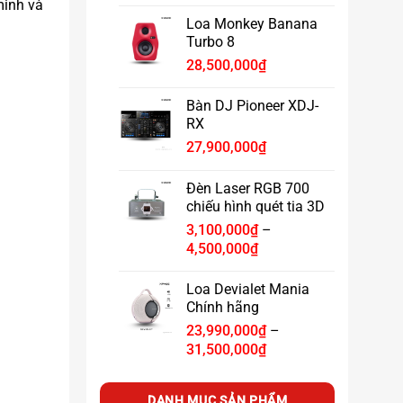
giá:
minh và
từ
Loa Monkey Banana
500,000₫
Turbo 8
đến
28,500,000
₫
9,200,000₫
Bàn DJ Pioneer XDJ-
RX
27,900,000
₫
Đèn Laser RGB 700
chiếu hình quét tia 3D
3,100,000
₫
–
Khoảng
4,500,000
₫
giá:
từ
Loa Devialet Mania
3,100,000₫
Chính hãng
đến
23,990,000
₫
–
4,500,000₫
Khoảng
31,500,000
₫
giá:
từ
DANH MỤC SẢN PHẨM