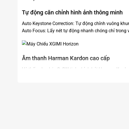
Tự động căn chỉnh hình ảnh thông minh
Auto Keystone Correction: Tự động chỉnh vuông khung
Auto Focus: Lấy nét tự động nhanh chóng chỉ trong v
Âm thanh Harman Kardon cao cấp
Hệ thống loa kép 2x8W tinh chỉnh bởi Harman Kardo
Trải nghiệm âm thanh sống động, mạnh mẽ mà không
Xem thêm máy chiếu
Click tại đây
Fanpage :
Xpace Lighting