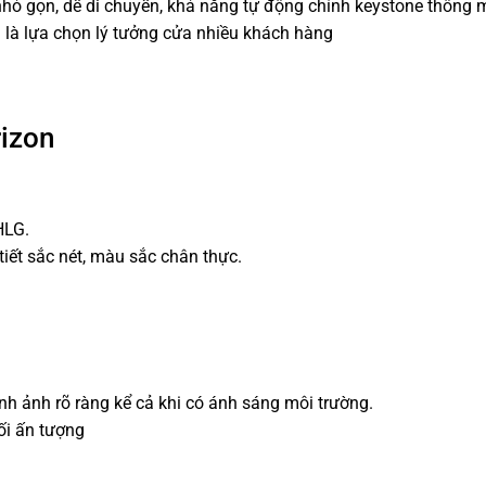
 nhỏ gọn, dễ di chuyển, khả năng tự động chỉnh keystone thông 
là lựa chọn lý tưởng cửa nhiều khách hàng
izon
HLG.
tiết sắc nét, màu sắc chân thực.
nh ảnh rõ ràng kể cả khi có ánh sáng môi trường.
ối ấn tượng