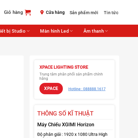
Giỏ hàng
Cửa hàng
Sản phẩm mới
Tin tức
iết bị Studio
Màn hình Led
Âm thanh
XPACE LIGHTING STORE
Trung tâm phân phối sản phẩm chính
hãng
XPACE
Hotline : 088888.1617
THÔNG SỐ KĨ THUẬT
Máy Chiếu XGIMI Horizon
Độ phân giải : 1920 x 1080 Ultra High