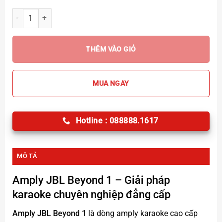
Amply JBL Beyond 1 số lượng
THÊM VÀO GIỎ
MUA NGAY
Hotline : 088888.1617
MÔ TẢ
Amply JBL Beyond 1 – Giải pháp
karaoke chuyên nghiệp đẳng cấp
Amply JBL Beyond 1
là dòng amply karaoke cao cấp