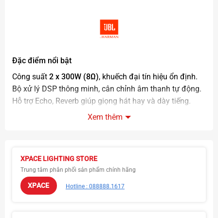
Đặc điểm nổi bật
Công suất
2 x 300W (8Ω)
, khuếch đại tín hiệu ổn định.
Bộ xử lý DSP thông minh, cân chỉnh âm thanh tự động.
Hỗ trợ Echo, Reverb giúp giọng hát hay và dày tiếng.
Kết nối đa dạng:
Bluetooth, USB, Optical, HDMI ARC
.
Xem thêm
Thiết kế tinh tế, dễ dàng lắp đặt cho nhiều không gian.
XPACE LIGHTING STORE
Trung tâm phân phối sản phẩm chính hãng
XPACE
Hotline : 088888.1617