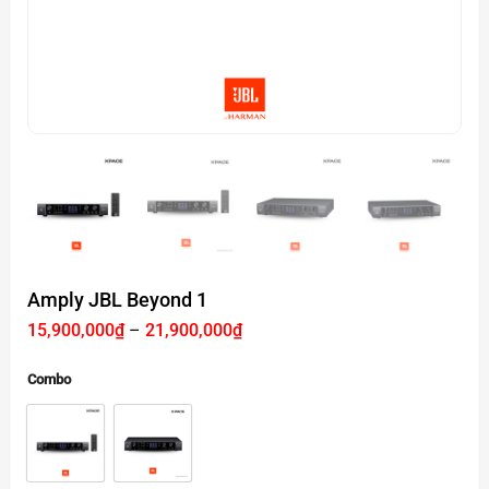
Amply JBL Beyond 1
Khoảng
15,900,000
₫
–
21,900,000
₫
giá:
từ
15,900,000₫
Combo
đến
21,900,000₫