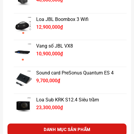
Loa JBL Boombox 3 Wifi
12,900,000
₫
Vang số JBL VX8
10,900,000
₫
Sound card PreSonus Quantum ES 4
9,700,000
₫
Loa Sub KRK S12.4 Siêu trầm
23,300,000
₫
Kết nối đa dạng
: Hỗ trợ Bluetooth, USB, Optical, HDMI
ARC… cho phép người dùng dễ dàng phát nhạc từ nhiều
thiết bị khác nhau.
DANH MỤC SẢN PHẨM
Thiết kế sang trọng
: Kiểu dáng gọn gàng, tinh tế, dễ