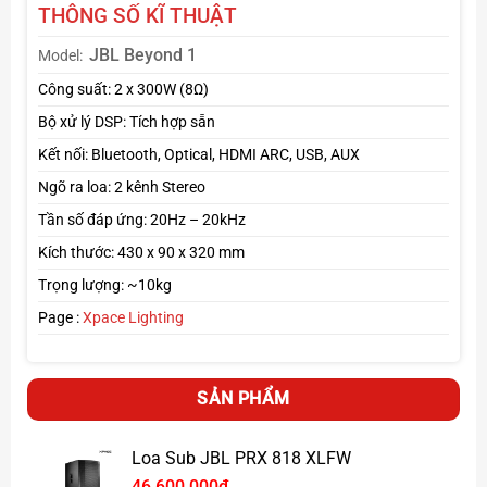
THÔNG SỐ KĨ THUẬT
JBL Beyond 1
Model:
Công suất: 2 x 300W (8Ω)
Bộ xử lý DSP: Tích hợp sẵn
Kết nối: Bluetooth, Optical, HDMI ARC, USB, AUX
Ngõ ra loa: 2 kênh Stereo
Tần số đáp ứng: 20Hz – 20kHz
Kích thước: 430 x 90 x 320 mm
Trọng lượng: ~10kg
Hiệu suất mạnh mẽ
: Công suất lớn, khuếch đại tín hiệu
Page :
Xpace Lighting
ổn định, đáp ứng tốt cho nhiều dòng loa karaoke.
Điều chỉnh linh hoạt
: Trang bị nhiều chế độ hiệu ứng
Echo, Reverb giúp giọng hát mượt mà, dày dặn.
SẢN PHẨM
Loa Sub JBL PRX 818 XLFW
46,600,000
₫