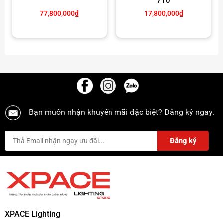
710
77,800,000
₫
17,800,000
₫
Xem thêm Mixer – Vang – Đẩy – Micro khác
Click tại
đây
Page :
Xpace Lighting
Bạn muốn nhận khuyến mãi đặc biệt? Đăng ký ngay.
XPACE Lighting