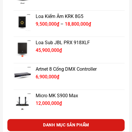
Loa Kiểm Âm KRK 8G5
Khoảng
9,500,000
₫
–
18,800,000
₫
giá:
từ
9,500,000₫
Loa Sub JBL PRX 918XLF
đến
45,900,000
₫
18,800,000₫
Artnet 8 Cổng DMX Controller
6,900,000
₫
Micro MK S900 Max
12,000,000
₫
DANH MỤC SẢN PHẨM