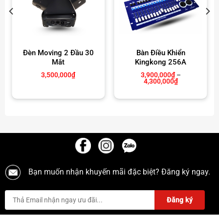
Đèn Moving 2 Đầu 30
Bàn Điều Khiển
Mắt
Kingkong 256A
3,500,000
₫
3,900,000
₫
–
Khoảng
4,300,000
₫
giá:
từ
3,900,000₫
đến
4,300,000₫
Bạn muốn nhận khuyến mãi đặc biệt? Đăng ký ngay.