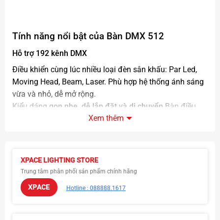
Tính năng nổi bật của
Bàn DMX 512
Hỗ trợ 192 kênh DMX
Điều khiển cùng lúc nhiều loại đèn sân khấu: Par Led,
Moving Head, Beam, Laser.
Phù hợp hệ thống ánh sáng
vừa và nhỏ, dễ mở rộng.
Kiểu dáng
gọn nhẹ, dễ lắp đặt và di chuyển
.
Bàn điều
Xem thêm
khiển bố trí nút và fader khoa học, dễ thao tác
XPACE LIGHTING STORE
Trung tâm phân phối sản phẩm chính hãng
XPACE
Hotline : 088888.1617