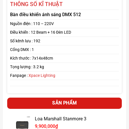
THÔNG SỐ KĨ THUẬT
Bàn điều khiển ánh sáng DMX 512
Nguồn điện : 110 – 220V
Điều khiển : 12 Beam + 16 Đèn LED
Số kênh lưu : 192
Cổng DMX : 1
Kích thước : 7x14x48cm
Tọng lượng : 3.2 kg
Fanpage :
Xpace Lighting
Độ bền cao, hoạt động ổn định
Linh kiện chất lượng cao, thiết kế chắc chắn, phù hợp
SẢN PHẨM
môi trường biểu diễn
Click tại đây
Xem thêm các
bàn điều khiển
khác
Loa Marshall Stanmore 3
Page :
Xpace Lighting
9,900,000
₫