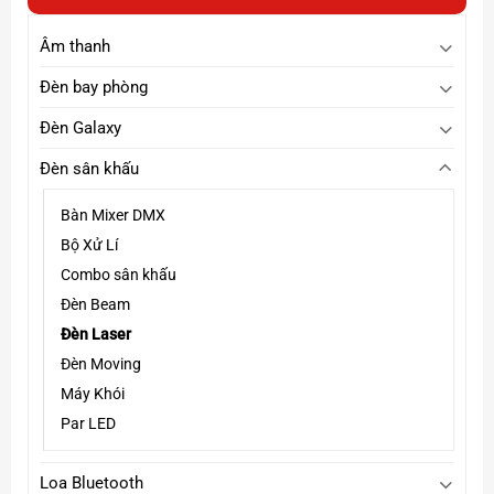
đến
1,600,000₫
Âm thanh
Đèn bay phòng
Đèn Galaxy
Đèn sân khấu
Click tại đây
Xem thêm các dòng
đèn laser sân khấu
Page :
Xpace Lighting
Bàn Mixer DMX
Bộ Xử Lí
Combo sân khấu
Đèn Beam
Đèn Laser
Đèn Moving
Máy Khói
Par LED
Loa Bluetooth