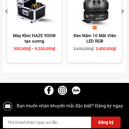
Máy Khói HAZE 900W
Đèn Nấm 10 Mắt Viền
tạo sương
LED RGB
oảng
Khoảng
Giá
Giá
500,000
₫
–
9,200,000
₫
3,690,000
₫
3,400,000
₫
:
giá:
gốc
hiện
từ
là:
tại
0,000₫
500,000₫
3,690,000₫.
là:
n
đến
3,400,
000,000₫
9,200,000₫
Bạn muốn nhận khuyến mãi đặc biệt? Đăng ký ngay.