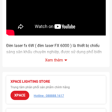
Đèn laser fx 6W
(
đèn laser FX 6000
) là thiết bị chiếu
sáng sân khấu chuyên nghiệp, được sử dụng phổ biến
trong các sự kiện lớn như: liveshow ca nhạc, quán bar,
Xem thêm
club, festival, hội trường, tiệc cưới, khai trương… Với
công suất mạnh mẽ
6W
, ánh sáng laser mang lại hiệu
ứng lung linh, rực rỡ và đầy ấn tượng.
XPACE LIGHTING STORE
Trung tâm phân phối sản phẩm chính hãng
XPACE
Đèn laser FX6000 trình diễn đám cưới
Hotline : 088888.1617
Ưu điểm nổi bật của
đèn laser 6W