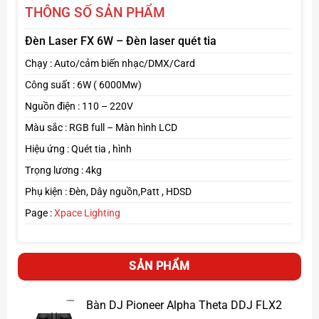
THÔNG SỐ SẢN PHẨM
Công suất mạnh mẽ: Cho ra tia sáng cực sắc nét, phủ
rộng không gian.
Đèn Laser FX 6W – Đèn laser quét tia
Chạy : Auto/cảm biến nhạc/DMX/Card
Đa dạng màu sắc: Hỗ trợ RGB đầy đủ (đỏ, xanh lá,
Công suất : 6W ( 6000Mw)
xanh dương) kết hợp tạo hàng ngàn hiệu ứng khác
Nguồn điện : 110 – 220V
nhau.
Màu sắc : RGB full – Màn hình LCD
Điều khiển linh hoạt: Kết nối DMX512, ILDA, Auto,
Hiệu ứng : Quét tia , hình
Sound, giúp dễ dàng lập trình show diễn.
Trọng lương : 4kg
Tuổi thọ cao: Đèn laser 6W sử dụng chip, diode chất
Phụ kiện : Đèn, Dây nguồn,Patt , HDSD
lượng, hoạt động bền bỉ 5.000 – 10.000 giờ.
Page :
Xpace Lighting
Ứng dụng đa dạng: Phù hợp cho bar, vũ trường, sân
khấu ngoài trời, phòng karaoke, sự kiện ánh sáng
SẢN PHẨM
nghệ thuật.
Bàn DJ Pioneer Alpha Theta DDJ FLX2