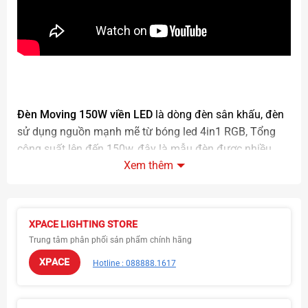
Đèn Moving 150W viền LED
là dòng đèn sân khấu, đèn
sử dụng nguồn mạnh mẽ từ bóng led 4in1 RGB, Tổng
công suất lên đến 150w, đây là mẫu đèn được nhiều
Xem thêm
quán bar, mini , pub, lounge sử dụng nhiều nhất…
XPACE LIGHTING STORE
Trung tâm phân phối sản phẩm chính hãng
XPACE
Hotline : 088888.1617