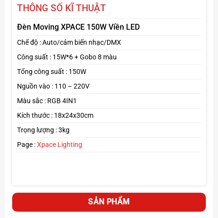
THÔNG SỐ KĨ THUẬT
Đèn Moving XPACE 150W Viền LED
Chế độ : Auto/cảm biến nhạc/DMX
Công suất : 15W*6 + Gobo 8 màu
Tổng công suất : 150W
Nguồn vào : 110 – 220V
Màu sắc : RGB 4IN1
Kích thước : 18x24x30cm
Trọng lượng : 3kg
Tính năng nổi bật của Đèn Moving
Page :
Xpace Lighting
Công suất mạnh mẽ, ánh sáng sắc nét
Trang bị bóng beam 150W chất lượng cao, cho chùm
sáng mạnh, chiếu xa.
Tạo hiệu ứng ánh sáng sắc nét, phù hợp cho quán bar,
SẢN PHẨM
phòng bay, sân khấu vừa và nhỏ