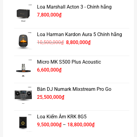
Loa Marshall Acton 3 - Chính hãng
7,800,000
₫
Loa Harman Kardon Aura 5 Chính hãng
Giá
Giá
10,500,000
₫
8,800,000
₫
gốc
hiện
là:
tại
10,500,000₫.
là:
Micro MK S500 Plus Acoustic
8,800,000₫.
6,600,000
₫
Bàn DJ Numark Mixstream Pro Go
25,500,000
₫
Loa Kiểm Âm KRK 8G5
Khoảng
9,500,000
₫
–
18,800,000
₫
giá: