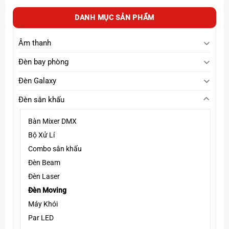
từ
9,500,000₫
DANH MỤC SẢN PHẨM
đến
Màu sắc ánh sáng
18,800,000₫
Âm thanh
Với những hiệu ứng ánh sáng mạnh mẽ đẹp mắt cùng
chế độ chạy thông minh vậy cho nên đèn rất được ưa
Đèn bay phòng
chuộng dùng cho không gian phòng hát, bar mini….
Đèn Galaxy
Đèn sân khấu
Bàn Mixer DMX
Bộ Xử Lí
Combo sân khấu
Đèn Beam
Đèn Laser
Đèn Moving
Máy Khói
Par LED