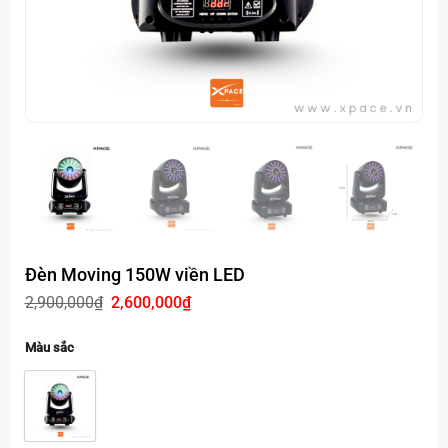
Đèn Moving 150W viền LED
Giá
Giá
2,900,000
₫
2,600,000
₫
gốc
hiện
là:
tại
2,900,000₫.
là:
Màu sắc
2,600,000₫.