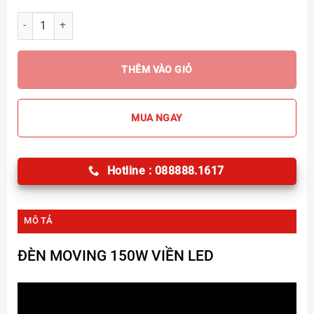
Đèn Moving 150W viền LED số lượng
THÊM VÀO GIỎ
MUA NGAY
Hotline : 088888.1617
MÔ TẢ
ĐÈN MOVING 150W VIỀN LED