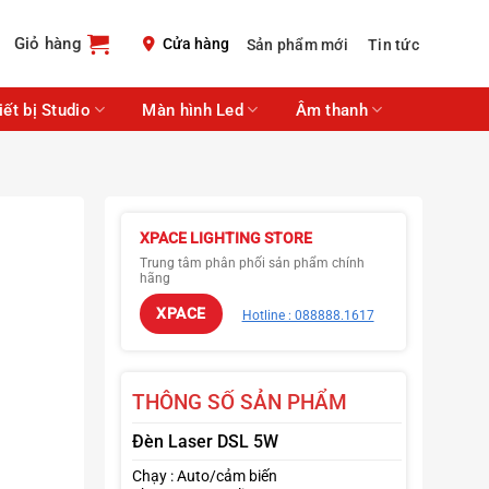
Giỏ hàng
Cửa hàng
Sản phẩm mới
Tin tức
iết bị Studio
Màn hình Led
Âm thanh
XPACE LIGHTING STORE
Trung tâm phân phối sản phẩm chính
hãng
XPACE
Hotline : 088888.1617
THÔNG SỐ SẢN PHẨM
Đèn Laser DSL 5W
Chạy : Auto/cảm biến