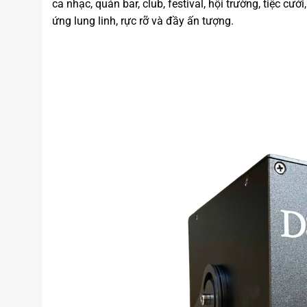
ca nhạc, quán bar, club, festival, hội trường, tiệc c
ứng lung linh, rực rỡ và đầy ấn tượng.