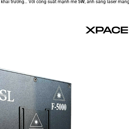
ưới, khai trương… Với công suất mạnh mẽ
5W
, ánh sáng laser mang