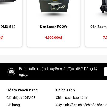
ất 5W
ộng, thu hút ánh nhìn.
n DMX 512
Đèn Laser FX 2W
Đèn Beam
, kết hợp với khói lạnh, máy bắn CO2.
0
₫
4,900,000
₫
7,
ứng laser hoành tráng.
ải trí độc đáo.
Bạn muốn nhận khuyến mãi đặc biệt? Đăng ký
ngay.
Hỗ trợ khách hàng
Chính sách
Giới thiệu về XPACE
Chính sách bảo hành
Giỏ hàng
Quy định về chính sách bảo hành đ