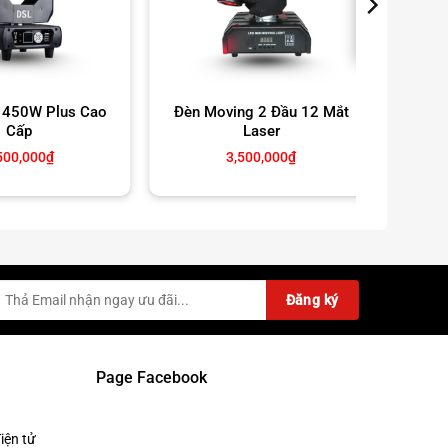
 450W Plus Cao
Đèn Moving 2 Đầu 12 Mắt
Đèn
Cấp
Laser
500,000
₫
3,500,000
₫
2,
Page Facebook
iện tử