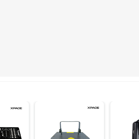
DSL 5W
, phủ rộng không gian.
á, xanh dương) kết hợp tạo hàng ngàn hiệu ứng khác nhau.
 Sound, giúp dễ dàng lập trình show diễn.
hất lượng, hoạt động bền bỉ 5.000 – 10.000 giờ.
sân khấu ngoài trời, phòng karaoke, sự kiện ánh sáng nghệ thuậ