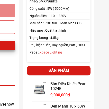
nhạc/DMX/Sunlite
Công suất : 5W ( 5000Mw)
Nguồn điện : 110 – 220V
Màu sắc : RGB full – Màn hình LCD
Hiệu ứng : Quét tia , hình
Trọng lương : 4.5kg
Phụ kiện : Đèn, Dây nguồn,Patt , HDSD
Page :
Xpace Lighting
SẢN PHẨM
Bàn Điều Khiển Pearl
1024B
9,000,000
₫
liveshow
Đèn Mành 10 x 60W