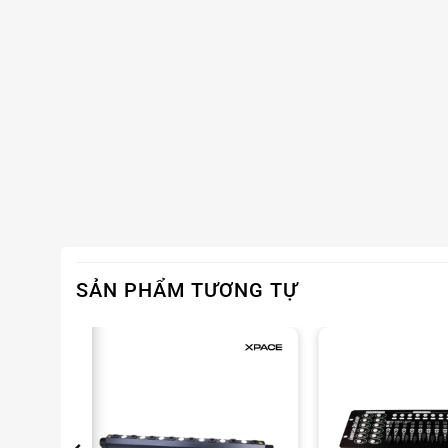
Ưu điểm nổi bật của
đèn laser 
Công suất mạnh mẽ
: Cho ra tia sáng cực sắc nét
Đa dạng màu sắc
: Hỗ trợ RGB đầy đủ (đỏ, xanh l
Điều khiển linh hoạt
: Kết nối DMX512, ILDA, Auto,
Tuổi thọ cao
: Đèn laser 6W sử dụng chip, diode c
Ứng dụng đa dạng
: Phù hợp cho
bar, vũ trường, 
SẢN PHẨM TƯƠNG TỰ