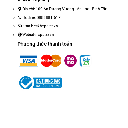
Địa chỉ: 109 An Dương Vương - An Lạc - Bình Tân
Hotline: 0888881.617
Click tại 
Xem thêm các dòng
đèn laser sân khấu
Email: cskhxpace.vn
Page :
Xpace Lighting
Website: xpace.vn
Phương thức thanh toán