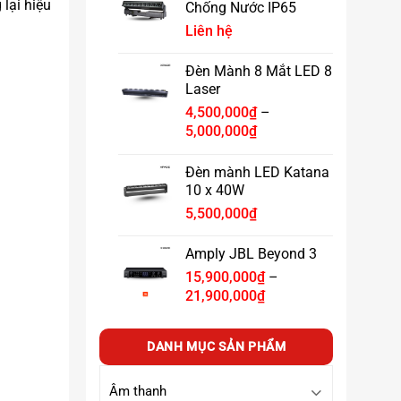
 lại hiệu
Chống Nước IP65
Liên hệ
Đèn Mành 8 Mắt LED 8
Laser
4,500,000
₫
–
Khoảng
5,000,000
₫
giá:
từ
Đèn mành LED Katana
4,500,000₫
10 x 40W
đến
5,500,000
₫
5,000,000₫
Amply JBL Beyond 3
15,900,000
₫
–
Khoảng
21,900,000
₫
giá:
từ
DANH MỤC SẢN PHẨM
15,900,000₫
đến
21,900,000₫
Âm thanh