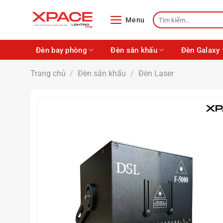
Skip
Tìm
to
Menu
kiếm:
content
Đèn bay phòng
Đèn sân khấu
Đèn Galaxy
Trang chủ
/
Đèn sân khấu
/
Đèn Laser