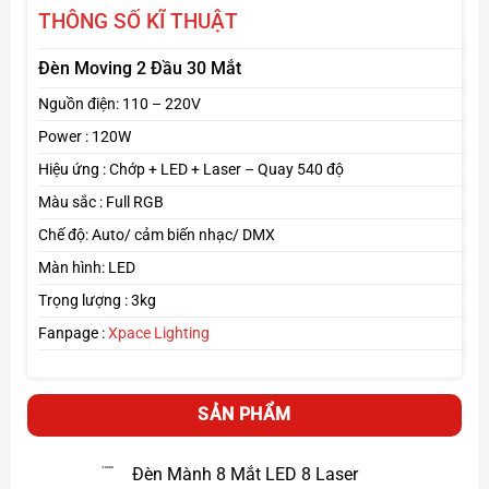
THÔNG SỐ KĨ THUẬT
Đèn Moving 2 Đầu 30 Mắt
Nguồn điện: 110 – 220V
Power : 120W
Hiệu ứng : Chớp + LED + Laser – Quay 540 độ
Thiết kế chắc chắn, dễ lắp đặt
Màu sắc : Full RGB
Vỏ nhôm cao cấp, hệ thống tản nhiệt hiệu quả.
Có thể
Chế độ: Auto/ cảm biến nhạc/ DMX
treo trần, đặt sàn hoặc gắn trên khung giàn
Màn hình: LED
Trọng lượng : 3kg
Click tại đây
Xem thêm
Đèn moving
Fanpage :
Xpace Lighting
Page :
Xpace Lighting
SẢN PHẨM
Đèn Mành 8 Mắt LED 8 Laser