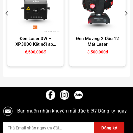
Đèn Laser 3W –
Đèn Moving 2 Đầu 12
XP3000 Kết nối app
Mắt Laser
Bluetooth điện thoại
6,500,000
₫
3,500,000
₫
000₫.
Bạn muốn nhận khuyến mãi đặc biệt? Đăng ký ngay.