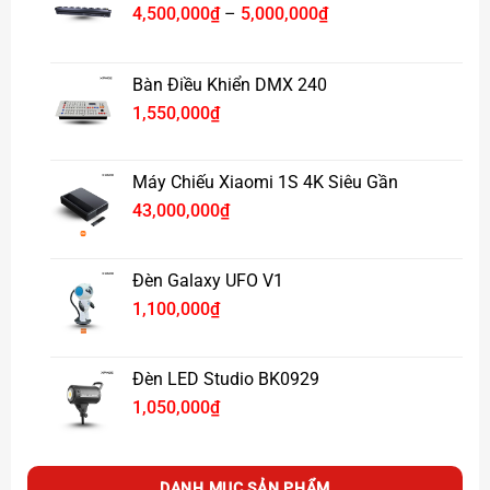
Khoảng
4,500,000
₫
–
5,000,000
₫
giá:
từ
4,500,000₫
Bàn Điều Khiển DMX 240
đến
1,550,000
₫
5,000,000₫
Máy Chiếu Xiaomi 1S 4K Siêu Gần
43,000,000
₫
Đèn Galaxy UFO V1
1,100,000
₫
Đèn LED Studio BK0929
1,050,000
₫
DANH MỤC SẢN PHẨM