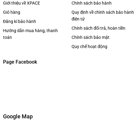
Giới thiệu về XPACE
Chính sách bảo hành
Giỏ hàng
Quy định về chính sách bảo hành
điện tử
Đăng kí bảo hành
Chính sách đổi trả, hoàn tiền
Hướng dẫn mua hàng, thanh
Kết nối Bluetooth & ứng dụng JBL PartyBox
toán
Chính sách bảo mật
Kết nối nhanh chóng qua Bluetooth và hỗ trợ điều khiển
Quy chế hoạt động
bằng ứng dụng
JBL PartyBox App
, cho phép tùy chỉnh
âm thanh, hiệu ứng và ánh sáng dễ dàng.
Page Facebook
Click tại đây
Xem thêm các dòng
Loa bluetooth
khác
Page :
Xpace Lighting
Google Map