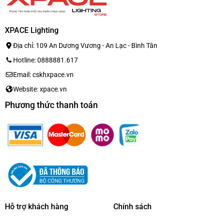
Chỉ với một lần sạc, loa JBL Encore 2 có thể hoạt động
lên đến 10 giờ liên tục
, đảm bảo cuộc vui không bị gián
XPACE Lighting
đoạn. Khả năng chống nước IPX4, phù hợp cho việc sử
dụng ngoài trời, tiệc hồ bơi hay picnic.
Địa chỉ: 109 An Dương Vương - An Lạc - Bình Tân
Hotline: 0888881.617
Email: cskhxpace.vn
Website: xpace.vn
Phương thức thanh toán
Hỗ trợ khách hàng
Chính sách