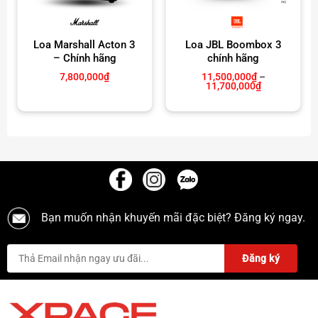
Loa Marshall Acton 3
Loa JBL Boombox 3
– Chính hãng
chính hãng
7,800,000
₫
11,500,000
₫
–
Khoảng
11,700,000
₫
giá:
từ
11,500,000₫
đến
11,700,000₫
Bạn muốn nhận khuyến mãi đặc biệt? Đăng ký ngay.
Pin sử dụng đến 10 giờ