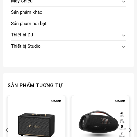
Máy Chiếu
Sản phẩm khác
Sản phẩm nổi bật
Thiết bị DJ
Thiết bị Studio
SẢN PHẨM TƯƠNG TỰ
Đèn LED RGB sống động, tùy chỉnh dễ dàng
Hiệu ứng đèn LED theo nhịp nhạc, tạo không gian tiệc
tùng sôi động.
Tùy chỉnh màu sắc, chế độ đèn qua ứng dụng JBL One
App.