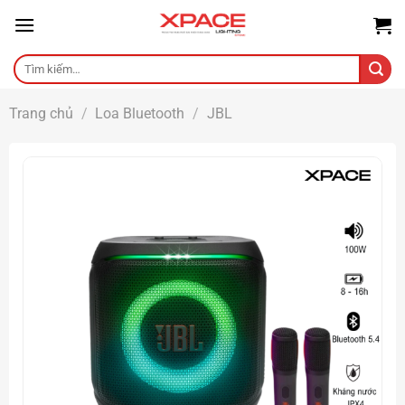
Skip
to
content
Tìm
kiếm:
Trang chủ
/
Loa Bluetooth
/
JBL