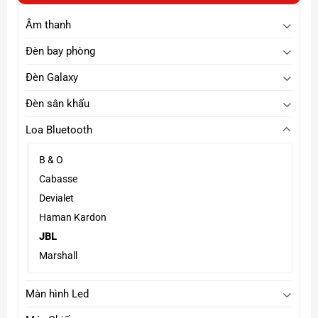
15,800,000₫
Âm thanh
Đèn bay phòng
Đèn Galaxy
Đèn sân khấu
Loa Bluetooth
Micro không dây chất lượng cao
B & O
Loa được trang bị
micro không dây JBL
với khả năng
Cabasse
bắt giọng tốt, ít nhiễu, giúp hát karaoke mượt mà và ổn
Devialet
định.
Haman Kardon
JBL
Marshall
Màn hình Led