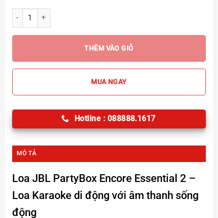
Loa JBL PartyBox Encore Essential 2 số lượng
THÊM VÀO GIỎ
MUA NGAY
Hotline : 088888.1617
MÔ TẢ
Loa JBL PartyBox Encore Essential 2
–
Loa Karaoke di động với âm thanh sống
động