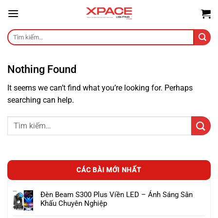
Skip
to
content
Tìm
kiếm:
Nothing Found
It seems we can’t find what you’re looking for. Perhaps
searching can help.
CÁC BÀI MỚI NHẤT
Đèn Beam S300 Plus Viền LED – Ánh Sáng Sân
Khấu Chuyên Nghiệp