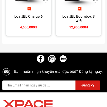
Loa JBL Charge 6
Loa JBL Boombox 3
Wifi
4,600,000
₫
12,900,000
₫
Âm thanh
Âm trầm uy lực, trung âm ấm áp chính là thứ đưa Go +
Play Mini trở thành huyền thoại. Bởi vậy Go + Play 3
cũng được kế thừa toàn bộ tinh hoa, đồng thời nâng cấp
thêm một số điểm để trải nghiệm nghe nhạc được hoàn
hảo hơn
Bạn muốn nhận khuyến mãi đặc biệt? Đăng ký ngay.