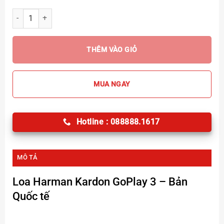
Loa Harman Kardon GoPlay 3 Chính Hãng số lượng
THÊM VÀO GIỎ
MUA NGAY
Hotline : 088888.1617
MÔ TẢ
Loa Harman Kardon GoPlay 3
– Bản
Quốc tế