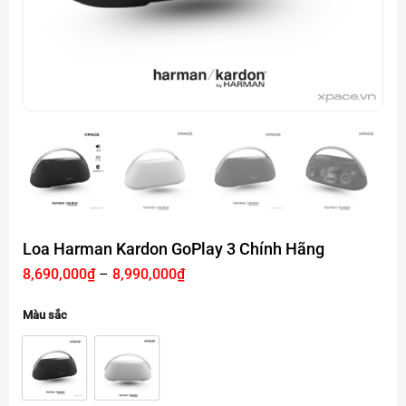
Loa Harman Kardon GoPlay 3 Chính Hãng
Khoảng
8,690,000
₫
–
8,990,000
₫
giá:
từ
8,690,000₫
Màu sắc
đến
8,990,000₫