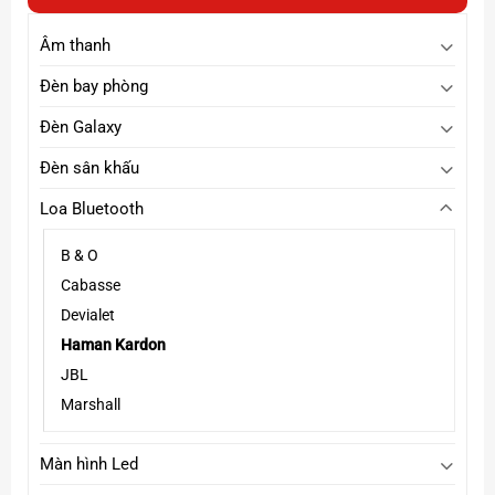
Âm thanh
Đèn bay phòng
Đèn Galaxy
Đèn sân khấu
Loa Bluetooth
B & O
Cabasse
Devialet
Haman Kardon
Kết nối Bluetooth 5.2 ổn định
JBL
Kết nối nhanh, phạm vi rộng, hỗ trợ nhiều thiết bị cùng
Marshall
lúc.
Tích hợp
cổng AUX 3.5mm
cho trải nghiệm đa dạng.
Màn hình Led