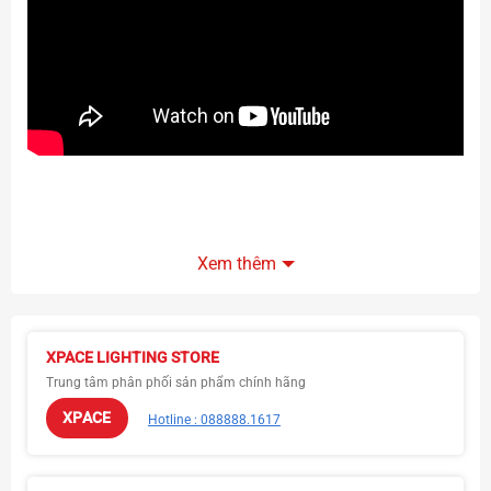
Harman Kardon GoPlay 3
là mẫu loa Bluetooth di động
Xem thêm
cao cấp thế hệ mới của Harman Kardon – thương hiệu
âm thanh hàng đầu thế giới. Với âm thanh mạnh mẽ,
thiết kế sang trọng, pin trâu và kết nối hiện đại, GoPlay 3
XPACE LIGHTING STORE
trở thành lựa chọn lý tưởng cho nhiều khách hàng
Trung tâm phân phối sản phẩm chính hãng
XPACE
Hotline : 088888.1617