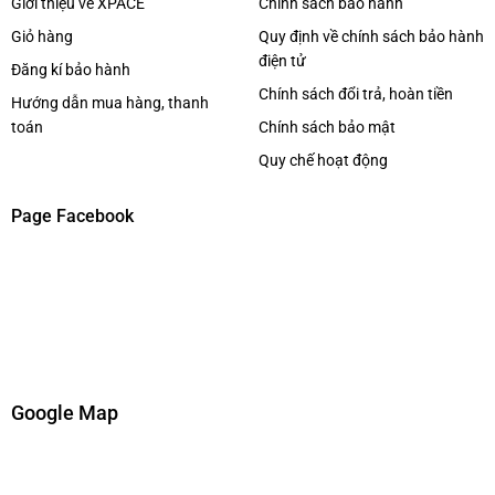
Giới thiệu về XPACE
Chính sách bảo hành
Công suất mạnh mẽ
Giỏ hàng
Quy định về chính sách bảo hành
điện tử
Công suất 160W RMS (khi cắm điện), đáp ứng phòng
Đăng kí bảo hành
khách, phòng bay, du lịch, quán cafe hoặc sự kiện nhỏ…
Chính sách đổi trả, hoàn tiền
Hướng dẫn mua hàng, thanh
toán
Chính sách bảo mật
Xem thêm các dòng
Loa bluetooth
khác
Click tại đây
Quy chế hoạt động
Page :
Xpace Lighting
Page Facebook
Google Map