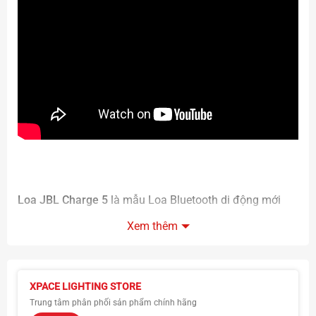
Loa JBL Charge 5
là mẫu Loa Bluetooth di động mới
nhất thuộc dòng Charge nổi tiếng của JBL. Với thiết kế
Xem thêm
hiện đại, âm thanh sống động và nhiều tính năng vượt
trội, JBL Charge 5 là lựa chọn lý tưởng cho những ai yêu
thích âm nhạc
XPACE LIGHTING STORE
Trung tâm phân phối sản phẩm chính hãng