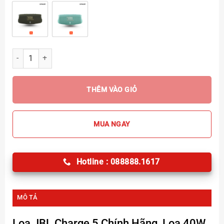
Loa JBL Charge 5 số lượng
THÊM VÀO GIỎ
MUA NGAY
Hotline : 088888.1617
MÔ TẢ
Loa JBL Charge 5
Chính Hãng, Loa 40W