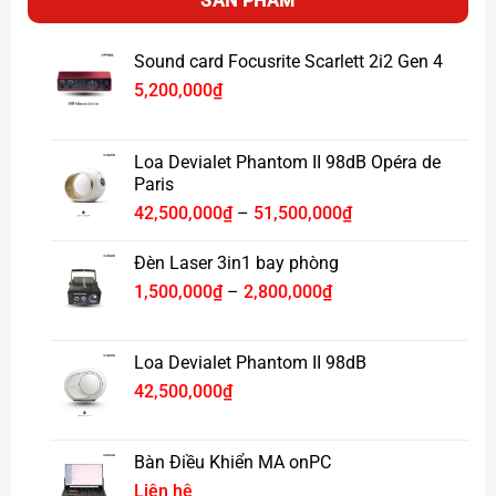
SẢN PHẨM
Trang bị loa woofer hình racetrack và tweeter riêng biệt
cho âm thanh chi tiết, mạnh mẽ.
Sound card Focusrite Scarlett 2i2 Gen 4
Bộ tản âm thụ động kép mang lại bass sâu, chắc, uy
5,200,000
₫
lực.
Loa Devialet Phantom II 98dB Opéra de
Paris
Khoảng
42,500,000
₫
–
51,500,000
₫
giá:
từ
Đèn Laser 3in1 bay phòng
42,500,000₫
Khoảng
1,500,000
₫
–
2,800,000
₫
đến
giá:
51,500,000₫
từ
1,500,000₫
Loa Devialet Phantom II 98dB
đến
42,500,000
₫
2,800,000₫
Bàn Điều Khiển MA onPC
Liên hệ