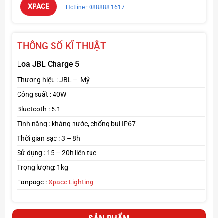
XPACE
Hotline : 088888.1617
THÔNG SỐ KĨ THUẬT
Loa JBL Charge 5
Thương hiệu : JBL – Mỹ
Công suất : 40W
Bluetooth : 5.1
Tính năng : kháng nước, chống bụi IP67
Thời gian sạc : 3 – 8h
Sử dụng : 15 – 20h liên tục
Trọng lượng: 1kg
Fanpage :
Xpace Lighting
Tính năng nổi bật của Loa JBL Charge 5
Âm thanh JBL Pro Sound chất lượng cao