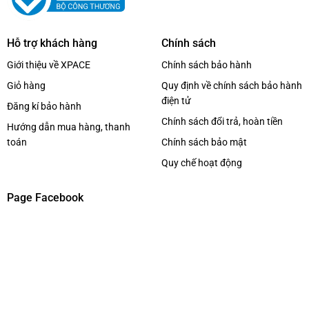
Xem thêm các dòng
Loa bluetooth
khác
Click tại đây
Hỗ trợ khách hàng
Chính sách
Page :
Xpace Lighting
Giới thiệu về XPACE
Chính sách bảo hành
Giỏ hàng
Quy định về chính sách bảo hành
điện tử
Đăng kí bảo hành
Chính sách đổi trả, hoàn tiền
Hướng dẫn mua hàng, thanh
toán
Chính sách bảo mật
Quy chế hoạt động
Page Facebook