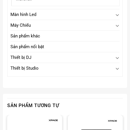
Màn hình Led
Máy Chiếu
Sản phẩm khác
Sản phẩm nổi bật
Thiết bị DJ
Khả năng chống nước & bụi IP67
Thiết bị Studio
Điểm nổi bật của JBL Charge 5 chính là khả năng
chống
nước và bụi chuẩn IP67
. Bạn có thể mang loa đi biển,
hồ bơi hay những chuyến đi dã ngoại mà không lo bị
hỏng do thời tiết hay môi trường ẩm ướt.
SẢN PHẨM TƯƠNG TỰ