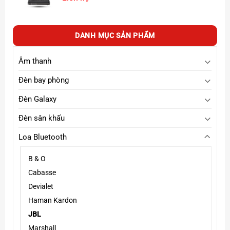
DANH MỤC SẢN PHẨM
Pin trâu – Sạc ngược cho thiết bị khác
Âm thanh
Pin dung lượng cao,
nghe nhạc liên tục 20 giờ
.
Đèn bay phòng
Tính năng
Powerbank
, có thể sạc điện thoại và các thiết
Đèn Galaxy
bị di động qua cổng USB.
Đèn sân khấu
Loa Bluetooth
B & O
Cabasse
Devialet
Haman Kardon
JBL
Marshall