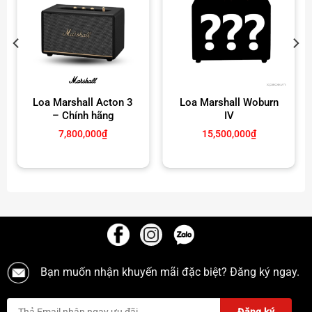
Loa Marshall Acton 3
Loa Marshall Woburn
– Chính hãng
IV
7,800,000
₫
15,500,000
₫
Kết nối Bluetooth 5.1 ổn định
Sử dụng
Bluetooth 5.1
, JBL Charge 5 mang đến kết nối
Bạn muốn nhận khuyến mãi đặc biệt? Đăng ký ngay.
không dây ổn định trong bán kính 10m, tương thích với
hầu hết điện thoại, tablet và laptop. Bạn còn có thể
ghép
đôi nhiều loa JBL cùng lúc
nhờ tính năng
PartyBoost