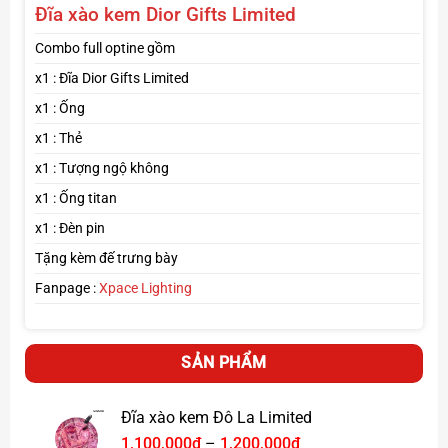
Đĩa xào kem Dior Gifts Limited
————————–
Lưu ý : Đĩa có 2 size
Combo full optine gồm
Size nhỏ : 21 x 21cm
x1 : Đĩa Dior Gifts Limited
Size to : 26 x 26cm
x1 : Ống
————————
x1 : Thẻ
Xem thêm các mẫu đĩa, phụ kiện khác
click tại đây
x1 : Tượng ngộ không
Fanpage :
Xpace Lighting
x1 : Ống titan
x1 : Đèn pin
Tặng kèm đế trưng bày
#diaxaokem #diaxaoke #noinaucom #diaphihanhgia
Fanpage :
Xpace Lighting
#diabocongan #xpace
SẢN PHẨM
Đĩa xào kem Đô La Limited
Khoảng
1,100,000
₫
–
1,200,000
₫