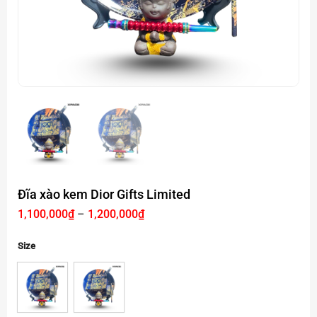
Đĩa xào kem Dior Gifts Limited
Khoảng
1,100,000
₫
–
1,200,000
₫
giá:
từ
1,100,000₫
Size
đến
1,200,000₫