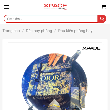
Skip
to
content
Tìm
kiếm:
Trang chủ
/
Đèn bay phòng
/
Phụ kiện phòng bay