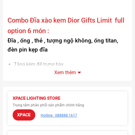
Combo
Đĩa xào ke
m Dior Gifts Limit full
option 6 món :
Đĩa , ống , thẻ , tượng ngộ không, ống titan,
đèn pin kẹp đĩa
Tặng kèm đế trưng bày
Xem thêm
Đĩa chịu nhiệt tốt, bao hơ nóng, hơ lửa
Hàng real chuẩn 7.5
Lòng đĩa phẳng, trơn , dễ rửa
XPACE LIGHTING STORE
Trung tâm phân phối sản phẩm chính hãng
Được kiểm tra trước khi thanh toán
XPACE
Hotline : 088888.1617
Đúng hàng , đúng mẫu mã, đúng sản phẩm
Sỉ và lẻ toàn quốc( Sỉ từ 10 sản phẩm )