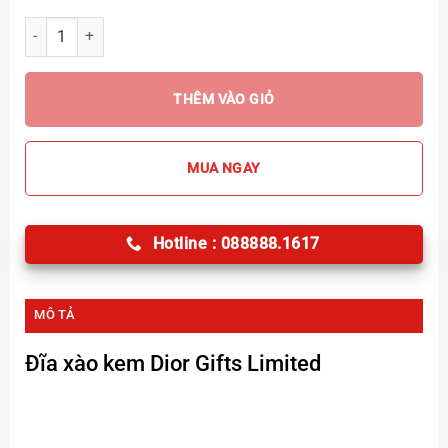
Đĩa xào kem Dior Gifts Limited số lượng
THÊM VÀO GIỎ
MUA NGAY
Hotline : 088888.1617
MÔ TẢ
Đĩa xào kem Dior Gifts
Limited