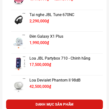
giá:
từ
1,100,000₫
Tai nghe JBL Tune 670NC
đến
2,290,000
₫
1,200,000₫
Đèn Galaxy X1 Plus
1,990,000
₫
Loa JBL Partybox 710 - Chính hãng
17,500,000
₫
Loa Devialet Phantom II 98dB
42,500,000
₫
DANH MỤC SẢN PHẨM