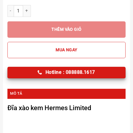
Đĩa xào kem Hermes Orange Limited số lượng
THÊM VÀO GIỎ
MUA NGAY
Hotline : 088888.1617
MÔ TẢ
Đĩa xào kem Hermes
Limited