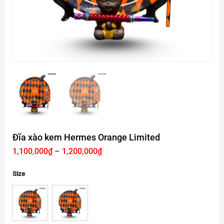
Đĩa xào kem Hermes Orange Limited
Khoảng
1,100,000
₫
–
1,200,000
₫
giá:
từ
1,100,000₫
Size
đến
1,200,000₫