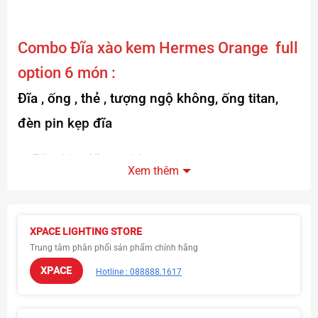
Combo
Đĩa xào ke
m Hermes Orange full
option 6 món :
Đĩa , ống , thẻ , tượng ngộ không, ống titan,
đèn pin kẹp đĩa
Tặng kèm đế trưng bày
Xem thêm
Đĩa chịu nhiệt tốt, bao hơ nóng, hơ lửa
Hàng real chuẩn 7.5
Lòng đĩa phẳng, trơn , dễ rửa
XPACE LIGHTING STORE
Trung tâm phân phối sản phẩm chính hãng
Được kiểm tra trước khi thanh toán
XPACE
Hotline : 088888.1617
Đúng hàng , đúng mẫu mã, đúng sản phẩm
Sỉ và lẻ toàn quốc( Sỉ từ 10 sản phẩm )