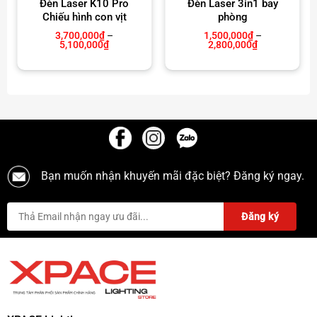
Đèn Laser K10 Pro
Đèn Laser 3in1 bay
Chiếu hình con vịt
phòng
3,700,000
₫
–
1,500,000
₫
–
Khoảng
Khoảng
5,100,000
₫
2,800,000
₫
giá:
giá:
từ
từ
3,700,000₫
1,500,000₫
đến
đến
5,100,000₫
2,800,000₫
Bạn muốn nhận khuyến mãi đặc biệt? Đăng ký ngay.