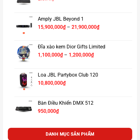
Amply JBL Beyond 1
Khoảng
15,900,000
₫
–
21,900,000
₫
giá:
từ
15,900,000₫
Đĩa xào kem Dior Gifts Limited
đến
Khoảng
1,100,000
₫
–
1,200,000
₫
21,900,000₫
giá:
từ
1,100,000₫
Loa JBL Partybox Club 120
đến
10,800,000
₫
1,200,000₫
Bàn Điều Khiển DMX 512
950,000
₫
DANH MỤC SẢN PHẨM