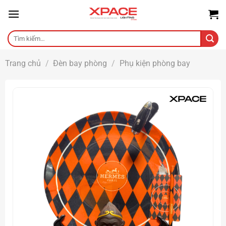
Skip
to
content
Tìm
kiếm:
Trang chủ
/
Đèn bay phòng
/
Phụ kiện phòng bay