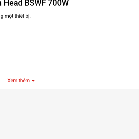
am Head BSWF 700W
 một thiết bị.
Xem thêm
ẹp mắt.