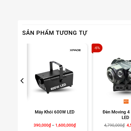
SẢN PHẨM TƯƠNG TỰ
-6%
Ứng Dụng Của Đèn Beam Head
óng
Máy Khói 600W LED
Đèn Moving 4
LED
Đèn Beam Head BSWF 700W phù hợp cho:
Khoảng
Gi
390,000
₫
–
1,600,000
₫
4,790,000
₫
4,
giá:
gố