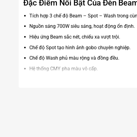
Đặc Điểm Nổi Bật Của Đèn Be
Tích hợp 3 chế độ Beam – Spot – Wash trong cùng
Nguồn sáng 700W siêu sáng, hoạt động ổn định.
Hiệu ứng Beam sắc nét, chiếu xa vượt trội.
Chế độ Spot tạo hình ảnh gobo chuyên nghiệp.
Chế độ Wash phủ màu rộng và đồng đều.
Hệ thống CMY pha màu vô cấp.
Nhiều gobo động và gobo tĩnh đa dạng.
Prism xoay nhiều mặt tạo hiệu ứng không gian đ
Zoom điện tử linh hoạt.
Điều khiển DMX512 chuyên nghiệp.