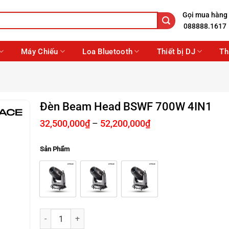
Gọi mua hàng
088888.1617
Máy Chiếu
Loa Bluetooth
Thiết bị DJ
Th
Đèn Beam Head BSWF 700W 4IN1
Khoảng
32,500,000
₫
–
52,200,000
₫
giá:
từ
Sản Phẩm
32,500,000₫
đến
52,200,000₫
Đèn Beam Head BSWF 700W 4IN1 số lượng