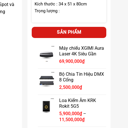
Kích thước : 34 x 51 x 80cm
Spot và
Trọng lượng :
áng
SẢN PHẨM
Máy chiếu XGIMI Aura
Laser 4K Siêu Gần
69,900,000
₫
Bộ Chia Tín Hiệu DMX
8 Cổng
2,500,000
₫
Loa Kiểm Âm KRK
Rokit 5G5
5,900,000
₫
–
Khoảng
11,500,000
₫
giá: