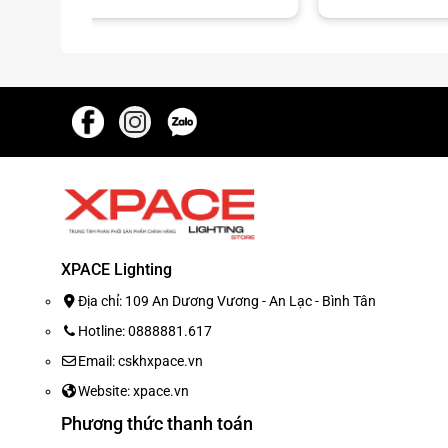
từ
là:
390,000₫
4,
Sân khấu biểu diễn chuyên nghiệp.
đến
1,600,000₫
Liveshow ca nhạc.
Nhà hát, trung tâm hội nghị.
Quán bar, lounge, club.
Sự kiện ngoài trời.
Trung tâm tiệc cưới.
Hệ thống ánh sáng sự kiện lưu động.
Công trình ánh sáng nghệ thuật.
XPACE Lighting
Địa chỉ: 109 An Dương Vương - An Lạc - Bình Tân
Hotline: 0888881.617
Email: cskhxpace.vn
Website: xpace.vn
Phương thức thanh toán