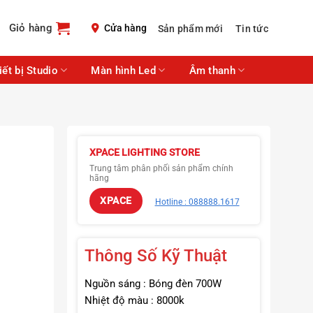
Giỏ hàng
Cửa hàng
Sản phẩm mới
Tin tức
iết bị Studio
Màn hình Led
Âm thanh
XPACE LIGHTING STORE
Trung tâm phân phối sản phẩm chính
hãng
XPACE
Hotline : 088888.1617
Thông Số Kỹ Thuật
Nguồn sáng : Bóng đèn 700W
Nhiệt độ màu : 8000k