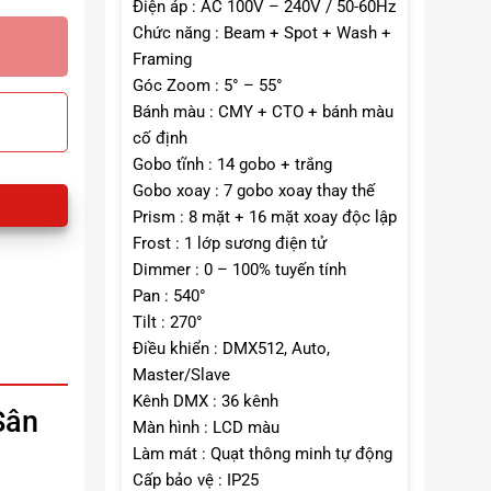
Điện áp : AC 100V – 240V / 50-60Hz
Chức năng : Beam + Spot + Wash +
Framing
Góc Zoom : 5° – 55°
Bánh màu : CMY + CTO + bánh màu
cố định
Gobo tĩnh : 14 gobo + trắng
Gobo xoay : 7 gobo xoay thay thế
Prism : 8 mặt + 16 mặt xoay độc lập
Frost : 1 lớp sương điện tử
Dimmer : 0 – 100% tuyến tính
Pan : 540°
Tilt : 270°
Điều khiển : DMX512, Auto,
Master/Slave
Kênh DMX : 36 kênh
Sân
Màn hình : LCD màu
Làm mát : Quạt thông minh tự động
Cấp bảo vệ : IP25