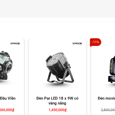
-11%
 BSWF 700W
 Đầu Viền
Đèn Par LED 18 x 9W có
Đèn movi
vàng nắng
á
Giá
500,000
₫
1,450,000
₫
2,800,0
c
hiện