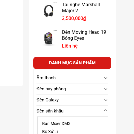
từ
Tai nghe Marshall
5,900,000₫
Major 2
đến
3,500,000
₫
11,500,000₫
Đèn Moving Head 19
Bóng Eyes
Liên hệ
DANH MỤC SẢN PHẨM
Âm thanh
Đèn bay phòng
Đèn Galaxy
Đèn sân khấu
Bàn Mixer DMX
Bộ Xử Lí