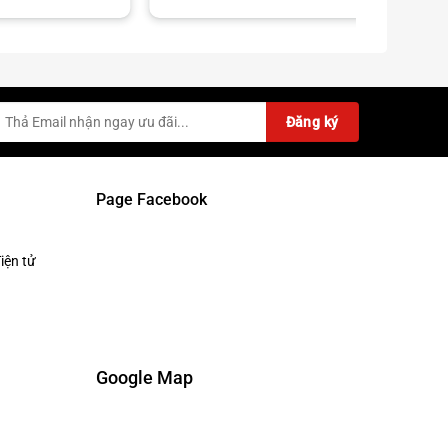
là:
tại
2,800,000₫.
là:
2,500,000₫.
Page Facebook
iện tử
Google Map