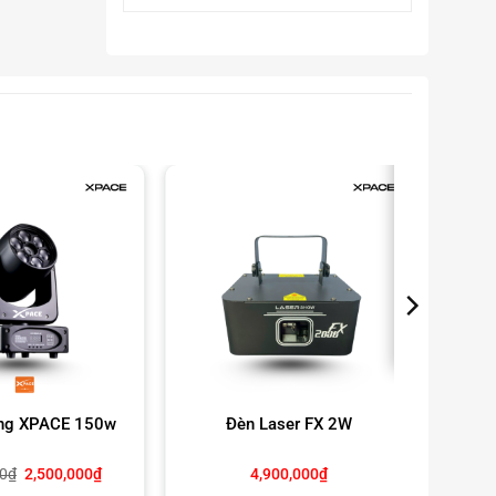
ng XPACE 150w
Đèn Laser FX 2W
Đèn 
Giá
Giá
00
₫
2,500,000
₫
4,900,000
₫
gốc
hiện