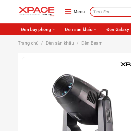
Skip
Tìm
to
Menu
kiếm:
content
Đèn bay phòng
Đèn sân khấu
Đèn Galaxy
Trang chủ
/
Đèn sân khấu
/
Đèn Beam