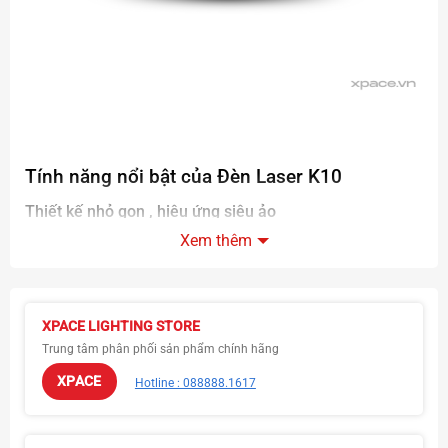
Tính năng nổi bật của
Đèn Laser K10
Thiết kế nhỏ gọn , hiệu ứng siêu ảo
Xem thêm
Hiệu ứng đèn lên đèn lên đến 1300 hình, kết hợp cảnh
trôi
Đèn có 3 chế độ chính là auto, cảm biến nhạc DMX cho
bạn nhiều sự lựa chọn
XPACE LIGHTING STORE
Trung tâm phân phối sản phẩm chính hãng
XPACE
Hotline : 088888.1617