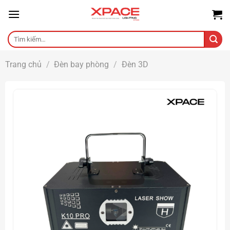
Skip
to
content
Tìm
kiếm:
Trang chủ
/
Đèn bay phòng
/
Đèn 3D