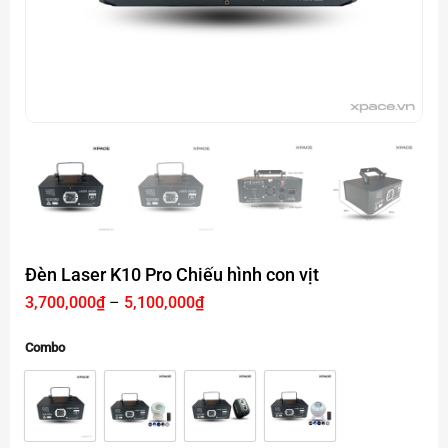
Đèn Laser K10 Pro Chiếu hình con vịt
Khoảng
3,700,000
₫
–
5,100,000
₫
giá:
từ
3,700,000₫
Combo
đến
5,100,000₫