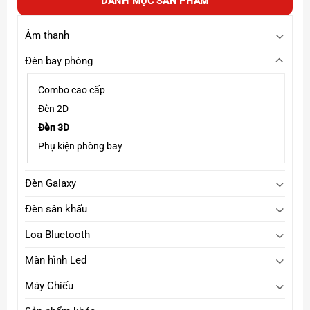
DANH MỤC SẢN PHẨM
Âm thanh
Đèn bay phòng
Combo cao cấp
Đèn 2D
Đèn 3D
Phụ kiện phòng bay
Kết hợp với
đèn galaxy
nào đẹp
click
tại đây
Đèn Galaxy
Xem thêm
đèn bay phòng
Click
tại đây
Page :
Xpace Lighting
Đèn sân khấu
Loa Bluetooth
Màn hình Led
Máy Chiếu