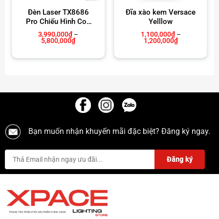
Đèn Laser TX8686
Đĩa xào kem Versace
Pro Chiếu Hình Con
Yelllow
Vịt 3D
3,990,000
₫
–
1,100,000
₫
–
Khoảng
Khoảng
5,800,000
₫
1,200,000
₫
giá:
giá:
từ
từ
00₫
3,990,000₫
1,100,000₫
đến
đến
00₫
5,800,000₫
1,200,000₫
Bạn muốn nhận khuyến mãi đặc biệt? Đăng ký ngay.