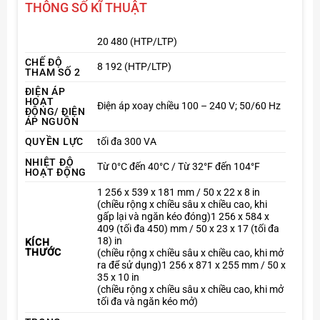
THÔNG SỐ KĨ THUẬT
GrandMA3 Full Size được trang bị sẵn
20.480
parameters
, có thể mở rộng lên tới
250.000 parameters
20 480 (HTP/LTP)
khi kết hợp cùng processing unit.
CHẾ ĐỘ
8 192 (HTP/LTP)
THAM SỐ 2
Phù hợp cho:
ĐIỆN ÁP
HOẠT
Điện áp xoay chiều 100 – 240 V; 50/60 Hz
Concert ngoài trời quy mô lớn
ĐỘNG/ ĐIỆN
ÁP NGUỒN
Club & lounge chuyên nghiệp
QUYỀN LỰC
tối đa 300 VA
Sân khấu biểu diễn nghệ thuật
NHIỆT ĐỘ
Từ 0°C đến 40°C / Từ 32°F đến 104°F
HOẠT ĐỘNG
Liveshow truyền hình
1 256 x 539 x ​​181 mm / 50 x 22 x 8 in
(chiều rộng x chiều sâu x chiều cao, khi
Hệ thống touring quốc tế
gấp lại và ngăn kéo đóng)
1 256 x 584 x
409 (tối đa 450) mm / 50 x 23 x 17 (tối đa
Event & triển lãm chuyên nghiệp
18) in
KÍCH
THƯỚC
(chiều rộng x chiều sâu x chiều cao, khi mở
ra để sử dụng)
1 256 x 871 x 255 mm / 50 x
35 x 10 in
(chiều rộng x chiều sâu x chiều cao, khi mở
tối đa và ngăn kéo mở)