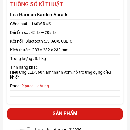
THÔNG SỐ KĨ THUẬT
Loa Harman Kardon Aura 5
Công suất : 160W RMS
Dải tần số : 45Hz – 20kHz
Kết nối : Bluetooth 5.3, AUX, USB-C
Kích thước : 283 x 232 x 232 mm
Trọng lượng : 3.6 kg
Tính năng khác :
Hiệu ứng LED 360°, âm thanh vòm, hỗ trợ ứng dụng điều
khiển
Page :
Xpace Lighting
Âm thanh sống động, lan tỏa 360°
SẢN PHẨM
Công suất mạnh mẽ cho âm thanh trầm ấm, bass chắc
gọn, treble sáng.
Loa JBL Pasion 12 SP