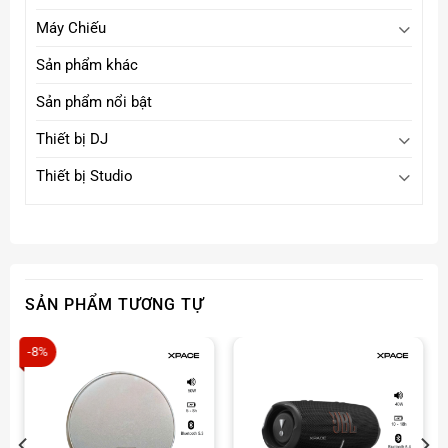
Máy Chiếu
Sản phẩm khác
Sản phẩm nổi bật
Thiết bị DJ
Thiết bị Studio
SẢN PHẨM TƯƠNG TỰ
-8%
Loa Harman Aura 5
là sự lựa chọn hoàn hảo cho những
ai muốn sở hữu một chiếc loa LED màu , thiết kế đẹp ,
âm bass sâu