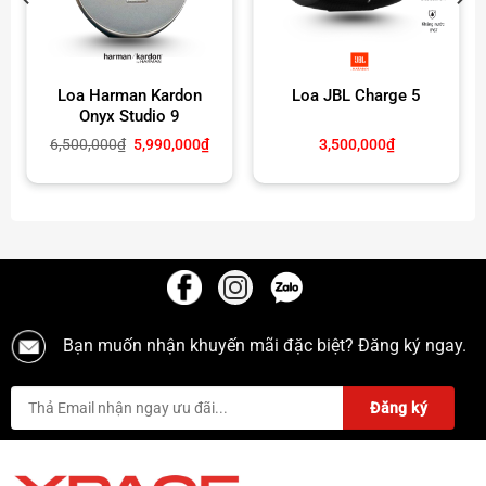
Xem thêm các dòng
Loa bluetooth
khác
Click tại đây
Page :
Xpace Lighting
Loa Harman Kardon
Loa JBL Charge 5
Onyx Studio 9
Giá
Giá
6,500,000
₫
5,990,000
₫
3,500,000
₫
gốc
hiện
là:
tại
6,500,000₫.
là:
5,990,000₫.
Bạn muốn nhận khuyến mãi đặc biệt? Đăng ký ngay.