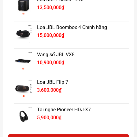
Công nghệ âm thanh vòm 360° giúp bạn thưởng thức
13,500,000
₫
nhạc trọn vẹn ở mọi vị trí.
Tích hợp bộ xử lý âm thanh DSP, tối ưu trải nghiệm nghe
nhạc từ pop, ballad đến EDM.
Loa JBL Boombox 4 Chính hãng
15,000,000
₫
Vang số JBL VX8
10,900,000
₫
Loa JBL Flip 7
3,600,000
₫
Tai nghe Pioneer HDJ-X7
5,900,000
₫