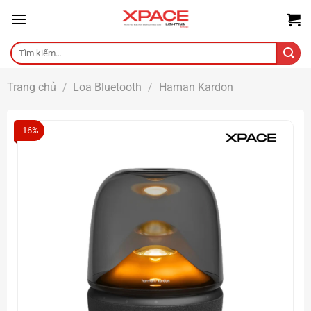
Skip
to
content
Tìm
kiếm:
Trang chủ
/
Loa Bluetooth
/
Haman Kardon
-16%