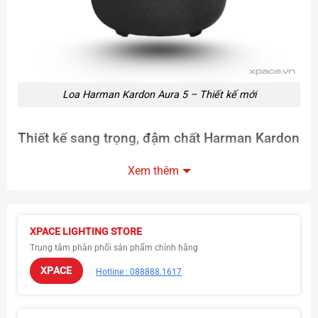
Loa Harman Kardon Aura 5 – Thiết kế mới
Thiết kế sang trọng, đậm chất
Harman Kardon
Thân loa trong suốt với hiệu ứng LED 360° cực kỳ bắt
Xem thêm
mắt.
Kích thước nhỏ gọn, dễ dàng bố trí trong mọi không gian
nội thất.
XPACE LIGHTING STORE
Thiết kế tối giản, hiện đại, vừa là loa nghe nhạc vừa là
Trung tâm phân phối sản phẩm chính hãng
món đồ trang trí sang trọng.
XPACE
Hotline : 088888.1617