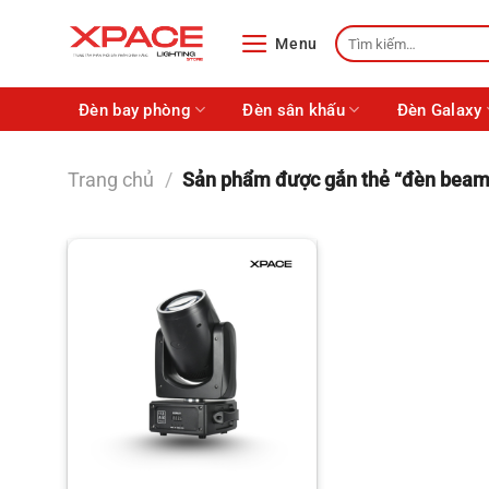
Skip
Tìm
to
Menu
kiếm:
content
Đèn bay phòng
Đèn sân khấu
Đèn Galaxy
Trang chủ
/
Sản phẩm được gắn thẻ “đèn bea