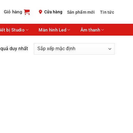
Giỏ hàng
Cửa hàng
Sản phẩm mới
Tin tức
iết bị Studio
Màn hình Led
Âm thanh
t quả duy nhất